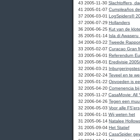
43 2005-11-30
Slachtoffers, da
41 2005-01-07
Cumpleaños de
37 2006-03-01
LogSpiders® 2
37 2006-07-29
Hollanders
36 2006-06-25
Kut van de klot
35 2005-01-14
Isla di Awaser
34 2006-03-22
Tweede Rappor
33 2005-02-07
Curacao Gran 
33 2005-06-01
Referendum Eu
33 2005-08-01
Eredivisie 2005
32 2006-03-21
Inburgeringstes
32 2006-02-24
Teveel en te we
32 2005-01-22
Opvoeden is ee
32 2005-04-20
Comenencia bi
32 2005-11-27
CasaMovie: All 
32 2006-04-26
Tegen een muur
32 2006-05-03
Voor alle F5'ers
31 2006-01-11
Wij weten het
31 2005-06-14
Natalee Hollow
31 2005-09-04
Het Statief
30 2004-12-01
CasaSpider gev