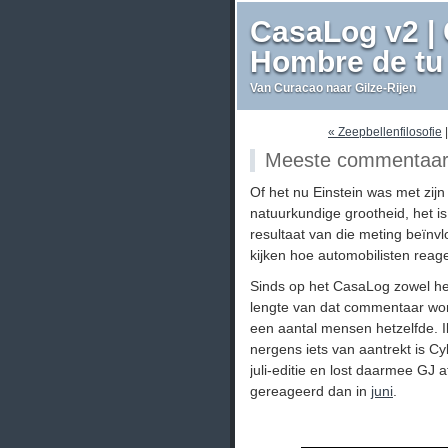
CasaLog v2 | 
Hombre de tu 
Van Curacao naar Gilze-Rijen
« Zeepbellenfilosofie
Meeste commentaar 
Of het nu Einstein was met zi
natuurkundige grootheid, het 
resultaat van die meting beïnv
kijken hoe automobilisten reager
Sinds op het CasaLog zowel h
lengte van dat commentaar wor
een aantal mensen hetzelfde. 
nergens iets van aantrekt is Cy
juli-editie en lost daarmee GJ
gereageerd dan in
juni
.