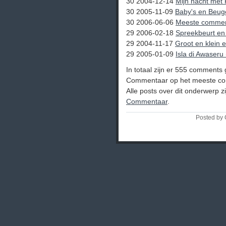
30 2004-12-14
Mijn nacht met 
30 2005-11-09
Baby's en Beug
30 2006-06-06
Meeste commen
29 2006-02-18
Spreekbeurt en
29 2004-11-17
Groot en klein en
29 2005-01-09
Isla di Awaseru 
In totaal zijn er 555 comments 
Commentaar op het meeste co
Alle posts over dit onderwerp 
Commentaar
.
Posted by 