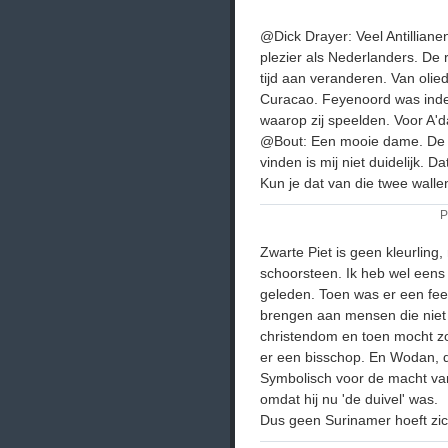
@Dick Drayer: Veel Antilliane
plezier als Nederlanders. De r
tijd aan veranderen. Van oli
Curacao. Feyenoord was inde
waarop zij speelden. Voor A
@Bout: Een mooie dame. De lin
vinden is mij niet duidelijk. D
Kun je dat van die twee wallen
P
Zwarte Piet is geen kleurling,
schoorsteen. Ik heb wel eens 
geleden. Toen was er een fe
brengen aan mensen die niet
christendom en toen mocht z
er een bisschop. En Wodan, d
Symbolisch voor de macht va
omdat hij nu 'de duivel' was.
Dus geen Surinamer hoeft zic