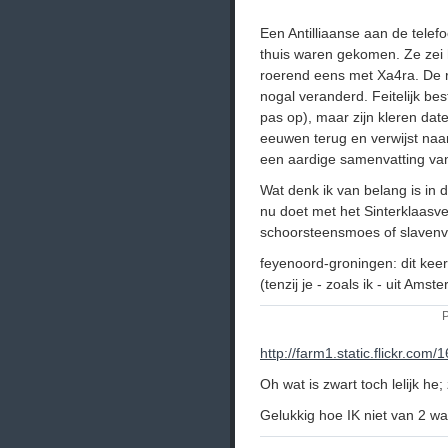
Een Antilliaanse aan de tele
thuis waren gekomen. Ze zei he
roerend eens met Xa4ra. De rol
nogal veranderd. Feitelijk best
pas op), maar zijn kleren da
eeuwen terug en verwijst naa
een aardige samenvatting van
Wat denk ik van belang is in 
nu doet met het Sinterklaasv
schoorsteensmoes of slavenve
feyenoord-groningen: dit keer n
(tenzij je - zoals ik - uit Ams
P
http://farm1.static.flickr.c
Oh wat is zwart toch lelijk he;
Gelukkig hoe IK niet van 2 wa