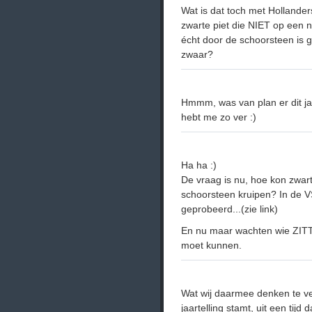
Wat is dat toch met Hollander
zwarte piet die NIET op een ne
écht door de schoorsteen is g
zwaar?
Hmmm, was van plan er dit jaa
hebt me zo ver :)
Ha ha :)
De vraag is nu, hoe kon zwart
schoorsteen kruipen? In de 
geprobeerd...(zie link)
En nu maar wachten wie ZITT
moet kunnen.
Wat wij daarmee denken te ver
jaartelling stamt, uit een tij