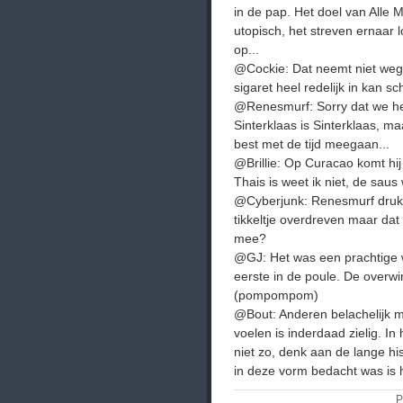
in de pap. Het doel van Alle 
utopisch, het streven ernaar 
op...
@Cockie: Dat neemt niet weg 
sigaret heel redelijk in kan s
@Renesmurf: Sorry dat we he
Sinterklaas is Sinterklaas, 
best met de tijd meegaan...
@Brillie: Op Curacao komt hi
Thais is weet ik niet, de saus 
@Cyberjunk: Renesmurf drukte 
tikkeltje overdreven maar dat
mee?
@GJ: Het was een prachtige w
eerste in de poule. De overwi
(pompompom)
@Bout: Anderen belachelijk 
voelen is inderdaad zielig. In
niet zo, denk aan de lange h
in deze vorm bedacht was is h
P