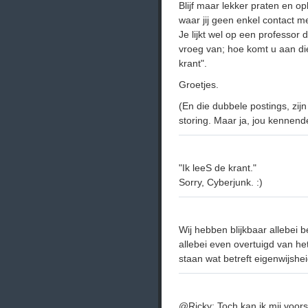
Blijf maar lekker praten en 
waar jij geen enkel contact m
Je lijkt wel op een professo
vroeg van; hoe komt u aan die
krant".
Groetjes.
(En die dubbele postings, zi
storing. Maar ja, jou kennen
"Ik leeS de krant."
Sorry, Cyberjunk. :)
Wij hebben blijkbaar allebei b
allebei even overtuigd van het
staan wat betreft eigenwijshei
@Ricky: Toch kan ik mij voor