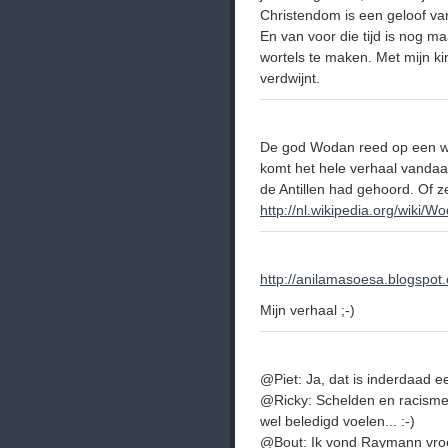
Christendom is een geloof va
En van voor die tijd is nog ma
wortels te maken. Met mijn kin
verdwijnt.
De god Wodan reed op een wi
komt het hele verhaal vanda
de Antillen had gehoord. Of ze
http://nl.wikipedia.org/wiki/W
http://anilamasoesa.blogspot
Mijn verhaal ;-)
@Piet: Ja, dat is inderdaad e
@Ricky: Schelden en racisme i
wel beledigd voelen... :-)
@Bout: Ik vond Raymann vroeg