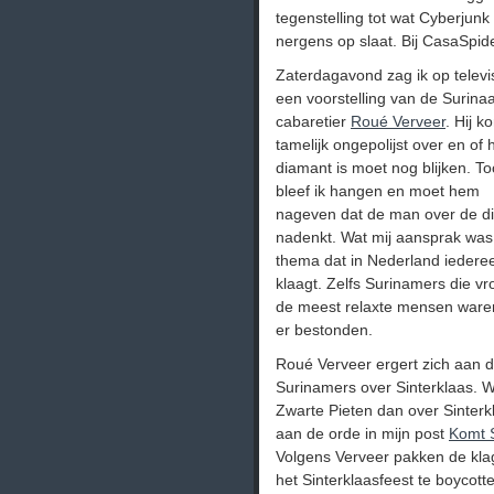
tegenstelling tot wat Cyberjunk
nergens op slaat. Bij CasaSpide
Zaterdagavond zag ik op televi
een voorstelling van de Surin
cabaretier
Roué Verveer
. Hij k
tamelijk ongepolijst over en of 
diamant is moet nog blijken. T
bleef ik hangen en moet hem
nageven dat de man over de d
nadenkt. Wat mij aansprak was 
thema dat in Nederland iedere
klaagt. Zelfs Surinamers die v
de meest relaxte mensen ware
er bestonden.
Roué Verveer ergert zich aan d
Surinamers over Sinterklaas. We
Zwarte Pieten dan over Sinterk
aan de orde in mijn post
Komt 
Volgens Verveer pakken de kla
het Sinterklaasfeest te boycott