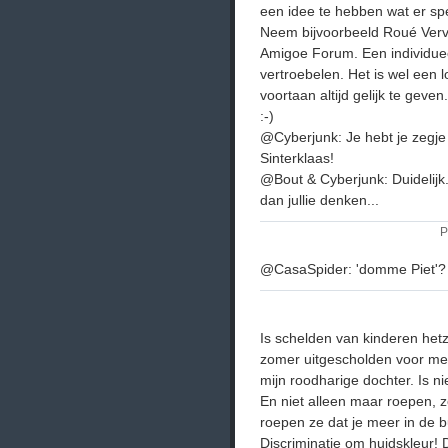
een idee te hebben wat er spee
Neem bijvoorbeeld Roué Verve
Amigoe Forum. Een individuee
vertroebelen. Het is wel een 
voortaan altijd gelijk te geven
:-)
@Cyberjunk: Je hebt je zegje
Sinterklaas!
@Bout & Cyberjunk: Duidelijk. 
dan jullie denken...
P
@CasaSpider: 'domme Piet'?
Is schelden van kinderen hetz
zomer uitgescholden voor mel
mijn roodharige dochter. Is ni
En niet alleen maar roepen,
roepen ze dat je meer in de b
Discriminatie om huidskleur! 