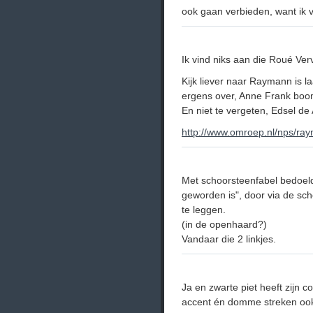
ook gaan verbieden, want ik v
Ik vind niks aan die Roué Ve
Kijk liever naar Raymann is la
ergens over, Anne Frank boom,
En niet te vergeten, Edsel de 
http://www.omroep.nl/nps/ra
Met schoorsteenfabel bedoelde 
geworden is", door via de sc
te leggen.
(in de openhaard?)
Vandaar die 2 linkjes.
Ja en zwarte piet heeft zijn c
accent én domme streken ook