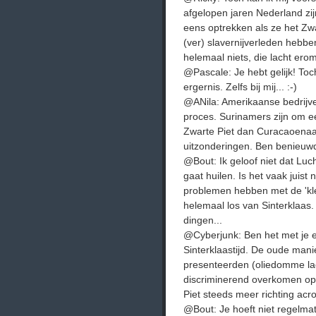
afgelopen jaren Nederland z
eens optrekken als ze het Zwa
(ver) slavernijverleden hebben
helemaal niets, die lacht erom
@Pascale: Je hebt gelijk! To
ergernis. Zelfs bij mij... :-)
@ANila: Amerikaanse bedrijven
proces. Surinamers zijn om ee
Zwarte Piet dan Curacaoenaar
uitzonderingen. Ben benieuwd
@Bout: Ik geloof niet dat Luch
gaat huilen. Is het vaak juist
problemen hebben met de 'kle
helemaal los van Sinterklaas
dingen...
@Cyberjunk: Ben het met je e
Sinterklaastijd. De oude mani
presenteerden (oliedomme lac
discriminerend overkomen o
Piet steeds meer richting acro
@Bout: Je hoeft niet regelma