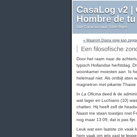
CasaLog v2 | 
Hombre de tu 
Van Curacao naar Gilze-Rijen
« Waarom Diana visje kan zegg
Een filosofische zon
Door het raam naar de achtertu
typisch Hollandse herfstdag. Dr
woonkamer moesten aan. Is het 
helemaal niet. Als ontbijt aten
magnetron met pikante Thaise 
In
La Oficina
deed ik de adminis
wat lager en Luchiano (10) was
chatten. Hij heeft zelf de head
Naast me staan toastjes met Fr
nog maar 13:09, dat is pas fijn.
Leuk wat een laatste zin vaak l
hem vaak om iets vast te leggen