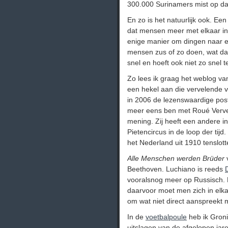
300.000 Surinamers mist op da
En zo is het natuurlijk ook. E
dat mensen meer met elkaar in
enige manier om dingen naar ee
mensen zus of zo doen, wat daa
snel en hoeft ook niet zo snel t
Zo lees ik graag het weblog v
een hekel aan die vervelende ve
in 2006 de lezenswaardige po
meer eens ben met Roué Verveer
mening. Zij heeft een andere i
Pietencircus in de loop der tijd
het Nederland uit 1910 tenslott
Alle Menschen werden Brüder
Beethoven. Luchiano is reeds
vooralsnog meer op Russisch.
daarvoor moet men zich in elka
om wat niet direct aanspreekt
In de
voetbalpoule
heb ik Groni
uitslagen van de afgelopen jar