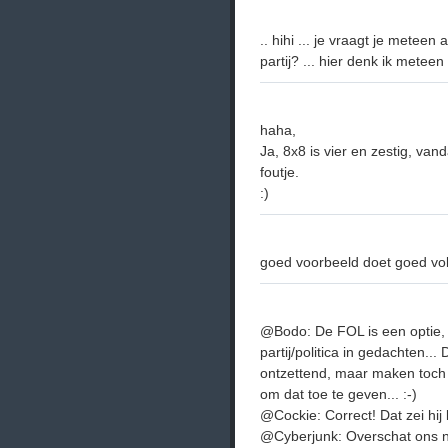
.. hihi ... je vraagt je meteen 
partij? ... hier denk ik meteen
haha,
Ja, 8x8 is vier en zestig, va
foutje.
:)
goed voorbeeld doet goed vol
@Bodo: De FOL is een optie, 
partij/politica in gedachten..
ontzettend, maar maken toch af
om dat toe te geven... :-)
@Cockie: Correct! Dat zei hij 
@Cyberjunk: Overschat ons nie