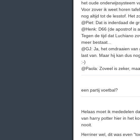
het oude onderwijssysteem val
Voor zover ik weet horen taf
nog altijd tot de lesstof. Het 
@Piet: Dat is inderdaad de gr
@Henk: D66 (de apostrof is al
Tegen de tijd dat Luchiano zov
meer bestaat...
@GJ: Ja, het omdraaien van g
last van. Maar hij kan dus no
:-)
@Paola: Zoveel is zeker, maar 
een partij voetbal?
Helaas moet ik mededelen dat 
van harry potter hier in het 
nooit.
Herriner wel, dit was even "t