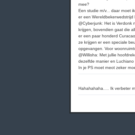
mee?
Een studie m/v... daar moet i
er een Wereldbekerwedstrijd M
@Cyberjunk: Het is Verdonk n
krijgen, bovendien gaat die al
er een paar honderd Curacao
ze krijgen er een speciale be
opgevangen. Voor woonruimte 
@Willisha: Met jullie hoofdrek
dezelfde manier en Luchiano
In je PS moet meot zeker moe
Hahahahaha..... Ik verbeter m