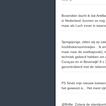
Bovendien dacht ik dat Antil
in Nederland, kunnen ze nog 
maar als Luch zover is waarsch
Sjongejonge, zitten wij op za
hoofdrekensommetjes... Ik en 
maar naar de voetbapoule), m
techniek geleerd hebben om d
Curaçao en in Beverwijk! 8 x 
gecontroleerd met de rekenm
PS Sinds mijn nieuwe toetsenb
het geweest is... Het meot zij
@Brillie: Zolang de standpunte