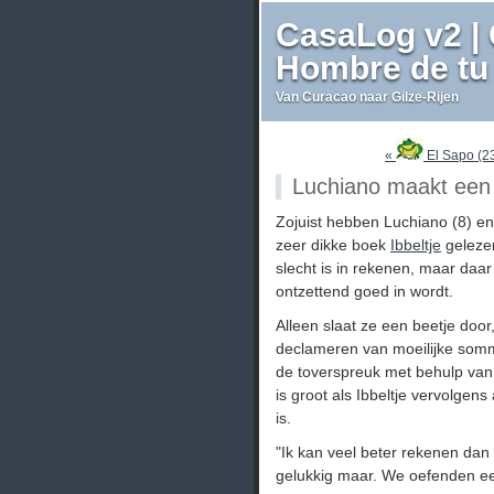
CasaLog v2 | 
Hombre de tu 
Van Curacao naar Gilze-Rijen
«
El Sapo (2
Luchiano maakt ee
Zojuist hebben Luchiano (8) en
zeer dikke boek
Ibbeltje
gelezen
slecht is in rekenen, maar daar
ontzettend goed in wordt.
Alleen slaat ze een beetje doo
declameren van moeilijke somm
de toverspreuk met behulp van
is groot als Ibbeltje vervolgen
is.
"Ik kan veel beter rekenen dan 
gelukkig maar. We oefenden ee