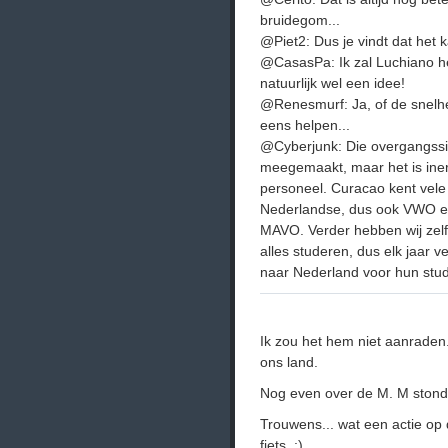
bruidegom...
@Piet2: Dus je vindt dat het ka
@CasasPa: Ik zal Luchiano he
natuurlijk wel een idee!
@Renesmurf: Ja, of de snelhe
eens helpen...
@Cyberjunk: Die overgangssit
meegemaakt, maar het is iner
personeel. Curacao kent vele
Nederlandse, dus ook VWO e
MAVO. Verder hebben wij zelfs 
alles studeren, dus elk jaar 
naar Nederland voor hun stud
Ik zou het hem niet aanraden
ons land.
Nog even over de M. M stond v
Trouwens... wat een actie op d
fiets. ;)