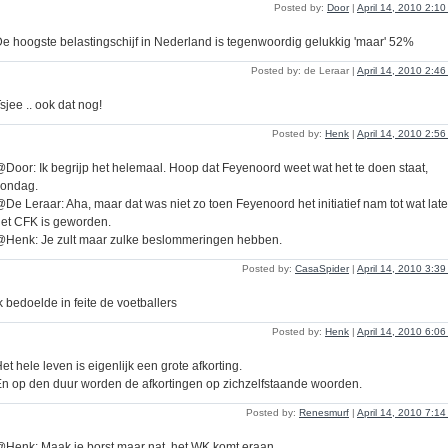
Posted by:
Door
|
April 14, 2010 2:1
e hoogste belastingschijf in Nederland is tegenwoordig gelukkig 'maar' 52%
Posted by: de Leraar |
April 14, 2010 2:4
sjee .. ook dat nog!
Posted by:
Henk
|
April 14, 2010 2:5
Door: Ik begrijp het helemaal. Hoop dat Feyenoord weet wat het te doen staat,
zondag.
De Leraar: Aha, maar dat was niet zo toen Feyenoord het initiatief nam tot wat late
et CFK is geworden.
Henk: Je zult maar zulke beslommeringen hebben.
Posted by:
CasaSpider
|
April 14, 2010 3:3
k bedoelde in feite de voetballers
Posted by:
Henk
|
April 14, 2010 6:0
et hele leven is eigenlijk een grote afkorting.
n op den duur worden de afkortingen op zichzelfstaande woorden.
Posted by:
Renesmurf
|
April 14, 2010 7:1
Henk: Maak je borst maar nat, het WK komt eraan.