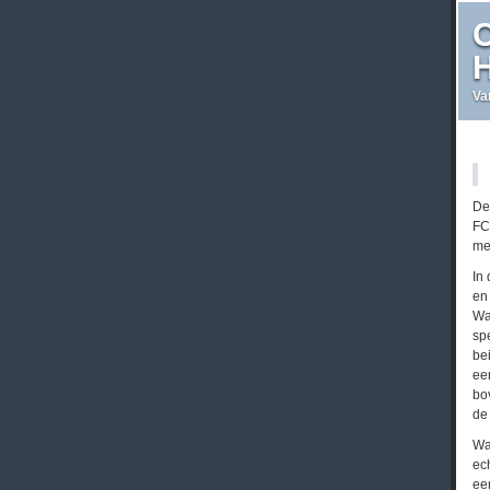
C
H
Va
De
FC
me
In
en
Wa
sp
be
ee
bo
de
Wa
ec
ee