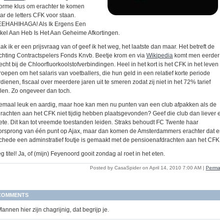
orme klus om erachter te komen
ar de letters CFK voor staan.
EEHAHIHAGA! Als Ik Ergens Een
kel Aan Heb Is Het Aan Geheime Afkortingen.
k ik er een prijsvraag van of geef ik het weg, het laatste dan maar. Het betreft de
ichting Contractspelers Fonds Knvb. Beetje krom en via
Wikipedia
komt men eerder
echt bij de Chloorfluorkoolstofverbindingen. Heel in het kort is het CFK in het leven
roepen om het salaris van voetballers, die hun geld in een relatief korte periode
dienen, fiscaal over meerdere jaren uit te smeren zodat zij niet in het 72% tarief
llen. Zo ongeveer dan toch.
lemaal leuk en aardig, maar hoe kan men nu punten van een club afpakken als de
drachten aan het CFK niet tijdig hebben plaatsgevonden? Geef die club dan liever 
ete. Dit kan tot vreemde toestanden leiden. Straks behoudt FC Twente haar
orsprong van één punt op Ajax, maar dan komen de Amsterdammers erachter dat er
chede een adminstratief foutje is gemaakt met de pensioenafdrachten aan het CFK
 titel! Ja, of (mijn) Feyenoord gooit zondag al roet in het eten.
Posted by CasaSpider on April 14, 2010 7:00 AM
|
Perma
COMMENTS
annen hier zijn chagrijnig, dat begrijp je.