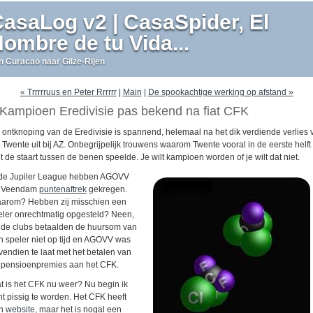
asaLog v2 | CasaSpider, El
ombre de tu Vida...
n Curacao naar Gilze-Rijen
« Trrrrruus en Peter Rrrrrr
|
Main
|
De spookachtige werking op afstand »
Kampioen Eredivisie pas bekend na fiat CFK
 ontknoping van de Eredivisie is spannend, helemaal na het dik verdiende verlies 
 Twente uit bij AZ. Onbegrijpelijk trouwens waarom Twente vooral in de eerste helft
t de staart tussen de benen speelde. Je wilt kampioen worden of je wilt dat niet.
 de Jupiler League hebben AGOVV
 Veendam
puntenaftrek
gekregen.
arom? Hebben zij misschien een
eler onrechtmatig opgesteld? Neen,
ide clubs betaalden de huursom van
n speler niet op tijd en AGOVV was
vendien te laat met het betalen van
 pensioenpremies aan het CFK.
t is het CFK nu weer? Nu begin ik
ht pissig te worden. Het CFK heeft
n
website
, maar het is nogal een