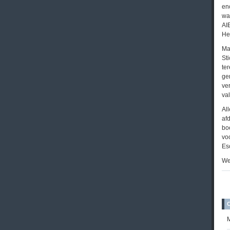
en
wa
AI
He
Maa
St
ter
ge
ver
va
Al
af
bo
vo
Es
Weg
M