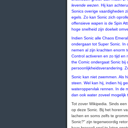
levende wezen
. Hij kan achteru
Sonics overige vaardigheden zi
egels. Zo kan Sonic zich oproll
offensieve wapen is de Spin Atta
hoge snelheid zijn doelwit omve
Indien Sonic alle Chaos Emerald
ondergaan tot Super Sonic. In 
nemen al zijn krachten enorm 
Control activeren en zo tijd en 
the Comic ondergaat Sonic bij 
persoonlijkheidsverandering. Zo
Sonic kan niet zwemmen. Als hij
steen. Wel kan hij, indien hij 
wateroppervlak rennen. In de m
dan ook water zoveel mogelijk 
Tot zover Wikipedia. Sinds een 
op deze Sonic. Bij het horen va
lachen en soms zelfs te grommen
Sonic?" zijn tegenwoordig reto
haar broccoli snel te laten ope