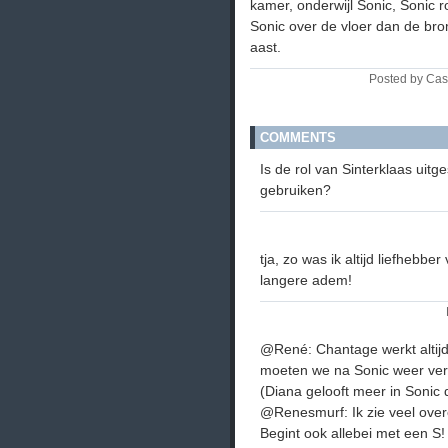
kamer, onderwijl Sonic, Sonic 
Sonic over de vloer dan de bro
aast.
Posted by Cas
COMMENTS
Is de rol van Sinterklaas uitg
gebruiken?
tja, zo was ik altijd liefhebb
langere adem!
@René: Chantage werkt altijd
moeten we na Sonic weer ver
(Diana gelooft meer in Sonic 
@Renesmurf: Ik zie veel ove
Begint ook allebei met een S!