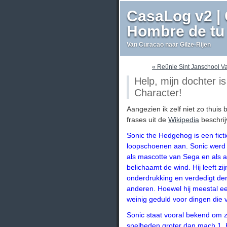
CasaLog v2 | 
Hombre de tu 
Van Curacao naar Gilze-Rijen
« Reünie Sint Janschool 
Help, mijn dochter i
Character!
Aangezien ik zelf niet zo thuis
frases uit de
Wikipedia
beschrij
Sonic the Hedgehog is een ficti
loopschoenen aan. Sonic werd 
als mascotte van Sega en als 
belichaamt de wind. Hij leeft zij
onderdrukking en verdedigt derha
anderen. Hoewel hij meestal ee
weinig geduld voor dingen die
Sonic staat vooral bekend om z
snelheden groter dan mach 1. 