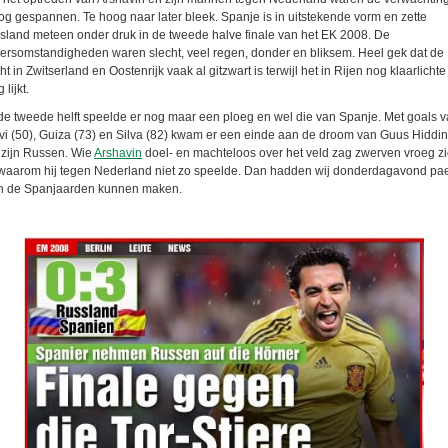
og gespannen. Te hoog naar later bleek. Spanje is in uitstekende vorm en zette
sland meteen onder druk in de tweede halve finale van het EK 2008. De
ersomstandigheden waren slecht, veel regen, donder en bliksem. Heel gek dat de
ht in Zwitserland en Oostenrijk vaak al gitzwart is terwijl het in Rijen nog klaarlichte
 lijkt.
 de tweede helft speelde er nog maar een ploeg en wel die van Spanje. Met goals 
vi (50), Guiza (73) en Silva (82) kwam er een einde aan de droom van Guus Hiddi
 zijn Russen. Wie
Arshavin
doel- en machteloos over het veld zag zwerven vroeg z
 waarom hij tegen Nederland niet zo speelde. Dan hadden wij donderdagavond pae
n de Spanjaarden kunnen maken.