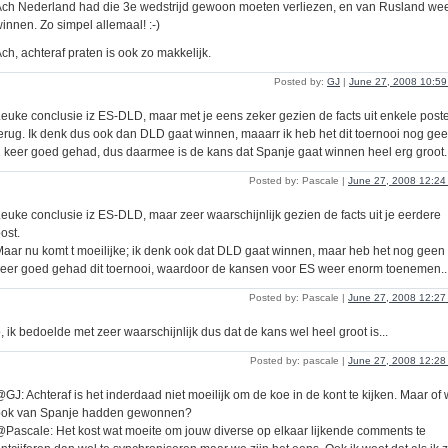
ch Nederland had die 3e wedstrijd gewoon moeten verliezen, en van Rusland we
innen. Zo simpel allemaal! :-)
ch, achteraf praten is ook zo makkelijk.
Posted by:
GJ
|
June 27, 2008 10:5
euke conclusie iz ES-DLD, maar met je eens zeker gezien de facts uit enkele post
erug. Ik denk dus ook dan DLD gaat winnen, maaarr ik heb het dit toernooi nog ge
 keer goed gehad, dus daarmee is de kans dat Spanje gaat winnen heel erg groot.
Posted by: Pascale |
June 27, 2008 12:2
euke conclusie iz ES-DLD, maar zeer waarschijnlijk gezien de facts uit je eerdere
ost.
aar nu komt t moeilijke; ik denk ook dat DLD gaat winnen, maar heb het nog geen
eer goed gehad dit toernooi, waardoor de kansen voor ES weer enorm toenemen..
Posted by: Pascale |
June 27, 2008 12:2
, ik bedoelde met zeer waarschijnlijk dus dat de kans wel heel groot is...
Posted by: pascale |
June 27, 2008 12:2
GJ: Achteraf is het inderdaad niet moeilijk om de koe in de kont te kijken. Maar of 
ook van Spanje hadden gewonnen?
Pascale: Het kost wat moeite om jouw diverse op elkaar lijkende comments te