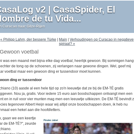
asaLog v2 | CasaSpider, El
ombre de tu Vida...
n Curacao naar Gilze-Rijen
« Philipp Lahm, der bessere Türke
|
Main
|
Verhoudingen op Curacao in negatieve
spiraal? »
Gewoon voetbal
ni was een maand met bijna elke dag voetbal, heerlijk gewoon. Bij sommigen hang
 echter de tong op de schoenen, zij verlangen naar gewone dingen. Wel, geef mij
ar voetbal maar een gewoon ding er tussendoor moet kunnen.
woon ding er tussendoor
chiano (10) aasde al een hele tijd op zo'n leeuwtje dat ze bij de EM-TÉ gratis
ggeven. Nou ja, gratis. Voor iedere 15 euro aan boodschappen ontvangt men een
nt en in ruil voor vier munten mag men een leeuwtje uitkiezen. De EM-TÉ bevindt z
ecies tegenover Albert Heijn waar wij altijd onze boodschappen doen, ik heb nu
nmaal een hekel aan die hoofdletters.
h, gaan we een keertje
ar de EM-TÉ?", zeurde
chiano.