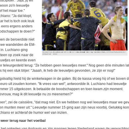
aSpider: "Jaja, jij wil
woon zo'n leeuwtje
ef het maar toe."
hiano: "Ja dat klopt,
ar het is toch ook leuk
 eens ergens anders
odschappen te doen?"
 ben de beroerdste niet
 we wandelden de EM-
 in. Luchiano ging
teen op zoek naar de
euwtjes en keerde even
ter teleurgesteld terug: "Ze hebben geen leeuwtjes meer." Nog geen drie minuten la
 hij een stuk blijer: "Jaaah, ik heb de leeuwtjes gevonden, ze zijn er nog!"
gstvallig hield hij de winkelwagen in de gaten. Bij de kassa vroeg hij of we boven 
 euro uit zouden komen. "Ik vrees van wel", antwoordde ik. Luchiano had leeuwtje
mmer 15 uitgekozen. Ik betaalde de boodschappen en toen kwam
zijn
moment.
evrouw, mag ik dit leeuwtje nu zo meenemen?"
een", zei de caissière, "dat mag niet. En we hebben nog wel leeuwtjes maar we ge
en munten meer uit." Leeuwtje nummer 15 ging aan zijn neus voorbij. Gelukkig kon
chiano er achteraf de humor wel van inzien.
 weer terug naar het voetbal
 het optreden van Arshavin en zijn mannen tegen Nederland waren de verwachtin