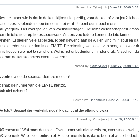
Posted by: Cyberjunk |
June 27, 2008 6:3
Angel: Voor wie is dat in de kont kijken niet prettig, voor de koe of voor jou? Ik ho
at de best spelende ploeg (in de finale) wint. Je bent een nobel mens!
Cyberjunk: Het voorspellen van voetbaluitslagen lijkt soms wetenschappelijk maa
omt in feite neer op horoscopenwerk. Anders zou iedere kenner de toto kunnen
innen. Er spelen vele aspecten. Ik ben gewend aan de AH en vind mijn spullen da
m die reden sneller dan in de EM-TÉ. De rekening was ook even hoog, dus voor d
rijs hoeven we niet te switchen. Wel is het er beduidend minder druk. Misschien da
daarom de komkommers overrijp waren?
Posted by:
CasaSpider
|
June 27, 2008 8:4
k vertrouw op de spanjaarden, ze moeten!
k snap de humor van die EM-TE niet zo.
ok niet achteraf.
Posted by:
Renesmurf
|
June 27, 2008 10:5
e toto? Bestaat die werkelijk nog? Ik dacht dat die allang uit was.
Posted by: Cyberjunk |
June 28, 2008 8:1
Renesmurf: Wat moet dat moet. Over humor valt niet te twisten, over smaak wel... ;
Cyberjunk: Weet ik eigenlijk niet. Het belangrijkste is dat je begrijpt wat ik bedoel..