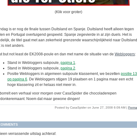
(Klik voor groter)
ndag is er nog de finale tussen Duitsland en Spanje. Duitsland heeft alleen tegen
len en Portugal overtuigend gespeeld. Spanje zegevierde in al zijn duels. Het is
idelijk, de titel gaat met aan zekerheid grenzende waarschijnlijkheid naar Duitsland
 is niet anders.
st but not least de EK2008-poule en dan met name de situatie van de
Webloggers
:
Stand in Webloggers subpoule,
pagina 1
.
Stand in Webloggers subpoule,
pagina 2
.
Positie Webloggers in algemeen subpoule klassement, we bezetten
positie 1
op pagina 6
. De Webloggers stijgen 19 plaatsen en 1 pagina maar een echt
hoge klassering zit er helaas niet meer in.
 borrelt een verhaal voor morgen over CasaSpider die chocoladerepen
rdonkeremaant. Noem dat maar gewone dingen!
Posted by CasaSpider on June 27, 2008 6:09 AM
|
Perma
COMMENTS
een verrassende uitslag achteraf.