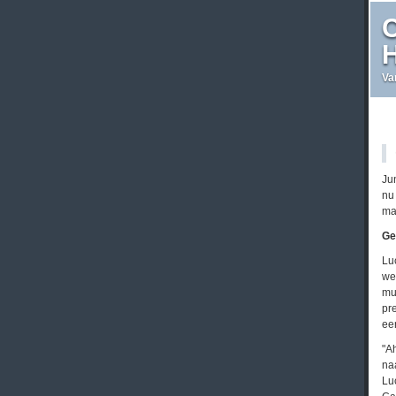
C
H
Va
Ju
nu
ma
Ge
Lu
we
mu
pr
ee
"A
na
Lu