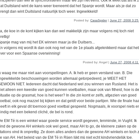
ntcijferen dan wel te synchroniseren maar we zijn het eens. Ook ik weet dat als ik 
at Duitsland wint de kans weer toeneemt dat het Spanje wordt. Maar als je dat zo
rengt dan wint Duitsland natuurlijk toch weer. Ingewikkeld!
Posted by:
CasaSpider
|
June 27, 2008 3:2
a, de koe in de kont kijken kan dan wel makkelijk zijn maar volgens mij toch niet
rettig!
panje mag van mij het EK winnen maar ja die Duitsers...
n volgens mij wordt ik dan ook nog net van de 1e plaats afgeknikkerd maar dat heb
ver voor een Spaanse overwinning!
Posted by: Angel |
June 27, 2008 4:1
k waag me maar niet aan voorspellingen. A. Ik heb er geen verstand van. B. Die
ingewikkelde beschouwingen worden allemaal getorpedeerd, je WEET HET
EWOON NIET. Iedereen dacht dat Nederland wel zou winnen van Rusland. Het is
iet alleen een kwestie van goed kunnen voetballen, maar ook van fitheid, hoe is d
ituatie op de grasmat, hoe is het weer? In die zin komt er zelfs, afgezien van goed
oetbal, ook nog mazzel bij kijken en dat geldt voor beide partijen. Wie de finale haa
eeft in elk geval dit toernooi goed voetbal gespeeld. Nogmaals, ik voorspel niets e
indig met een bekend cliché, de bel is rond.
e EM Té is een winkel waar goede service wordt gegeven, tenminste, in Vught. Ik
ind de gewone AH winkels ook wel goed, maar AH to go, de kleinere zaken op de
tations vind ik onprettig. Ze doen alles anders dan de gewone AH winkels en toch z
e van AH. Het beleid van de EM Té in Rijen lijkt mij niet echt kindvriendelijk toe.