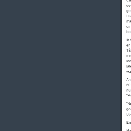
Cas
ge
ge
Luc
ma
om
bo
Ik
en
TÉ
me
le
la
was
An
60
nu
"M
"N
ge
Lu
En
Na