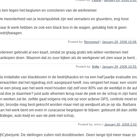
k ben tegen het begluren en conroleren van de werknemer.
e meerderheid van je lezerspubliek zijn wel verraders en gluurders, eng hoor.
aar ik werk hebben ze ook een black box in de wagen, gelukkig heb ik geen
edrijfswagen.
Posted by:
Renesmurf
|
January 29, 2008 10:0
edereen gebruikt al een kaart, omdat ze graag gratis iets willen verdienen met
ankopen doen. Waarom dat zo zuur kijken als de werkgever wil zien waar je bent..
Posted by:
Brillie
|
January 29, 2008 10:5
a installatie van blackboxen in de bedrijfsautos en na een half jaartje evaluatie zo
erwachten dat het rijgedrag zich aangepast heeft. nou vergeet het maar, een voor
ie een ploeg aan het werk moet houden rijd zelf voor 80% van de werktijd in de au
at doe je daarmee? juist auto afnemen terug naar de piek en de schop in zijn han
n werken zal tie. zelfde gaat volgens mij ook op voor actieve GPS, controle moet er
ijn, broodje mag best gekocht worden maar niet op westpunt als je op sta. Barbara
an het werk bent om even in curacaose begrippen te blijven. gebeurd dit dan zelfd
trategie, auto kwijt en aan de piek met schop,
Posted by: ennu |
January 30, 2008 2:0
Cyberjunk: De stellingen zullen niet doodbloeden. Geen lange lijst meer maar zo