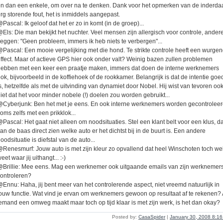
n dan een enkele, om over na te denken. Dank voor het opmerken van de inderda
rg storende fout, het is inmiddels aangepast.
Pascal: Ik geloof dat het er zo in komt (in de groep)...
Els: Die man bekijkt het nuchter. Veel mensen zijn allergisch voor controle, ander
eggen: "Geen probleem, immers ik heb niets te verbergen"...
Pascal: Een mooie vergelijking met die hond. Te strikte controle heeft een wurge
ffect. Maar of actieve GPS hier ook onder valt? Weinig bazen zullen problemen
ebben met een keer een praatje maken, immers dat doen de interne werknemers
ok, bijvoorbeeld in de koffiehoek of de rookkamer. Belangrijk is dat de intentie goe
s, hetzelfde als met de uitvinding van dynamiet door Nobel. Hij wist van tevoren oo
iet dat het voor minder nobele (!) doelen zou worden gebruikt...
Cyberjunk: Ben het met je eens. En ook interne werknemers worden gecontroleer
oms zelfs met een prikklok...
Pascal: Het gaat niet alleen om noodsituaties. Stel een klant belt voor een klus, d
an de baas direct zien welke auto er het dichtst bij in de buurt is. Een andere
oodsituatie is diefstal van de auto...
Renesmurf: Jouw auto is met zijn kleur zo opvallend dat heel Winschoten toch we
eet waar jij uithangt... :-)
Brillie: Mee eens. Mag een werknemer ook uitgaande emails van zijn werknemer
ontroleren?
Ennu: Haha, jij bent meer van het controlerende aspect, niet vreemd natuurlijk in
ouw functie. Wat vind je ervan om werknemers gewoon op resultaat af te rekenen? 
emand een omweg maakt maar toch op tijd klaar is met zijn werk, is het dan okay?
Posted by:
CasaSpider
|
January 30, 2008 8:1