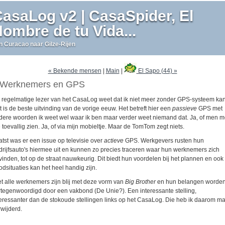
asaLog v2 | CasaSpider, El
ombre de tu Vida...
n Curacao naar Gilze-Rijen
« Bekende mensen
|
Main
|
El Sapo (44) »
Werknemers en GPS
 regelmatige lezer van het CasaLog weet dat ik niet meer zonder GPS-systeem kan
t is de beste uitvinding van de vorige eeuw. Het betreft hier een
passieve
GPS met
dere woorden ik weet wel waar ik ben maar verder weet niemand dat. Ja, of men m
toevallig zien. Ja, of via mijn mobieltje. Maar de TomTom zegt niets.
atst was er een issue op televisie over
actieve
GPS. Werkgevers rusten hun
drijfsauto's hiermee uit en kunnen zo precies traceren waar hun werknemers zich
vinden, tot op de straat nauwkeurig. Dit biedt hun voordelen bij het plannen en ook 
odsituaties kan het heel handig zijn.
et alle werknemers zijn blij met deze vorm van
Big Brother
en hun belangen worde
rtegenwoordigd door een vakbond (De Unie?). Een interessante stelling,
teressanter dan de stokoude stellingen links op het CasaLog. Die heb ik daarom m
rwijderd.