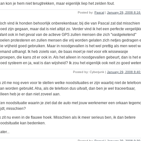
an kon je hem niet terugtrekken, maar eigenlijk liep het zelden fout.
Posted by:
Pascal
|
January 29, 2008 8:1
och vind ik honden behoorlijk onberekenbaar, bij die van Pascal zat dat misschien
oed zijn gegaan, maar dat is niet altijd zo. Verder vind ik het een perfecte vergelijki
ant ook in het geval van de actieve GPS zullen mensen die zich "vastgeketend"
oelen protesteren en zullen mensen die vrij worden gelaten zich netjes gedragen 
ie vrijheid goed gebruiken. Maar in noodgevallen is het wel prettig als men weet w
emand uithangt. Ik heb zoiets van, de baas moet je niet voor elk wissewasje
proepen, die kans zit er ook in. Als het alleen in noodgevallen gebeurt, dan is het 
oed systeem en ja, wat is dan wijsheid? Ik zou het eigenlijk ook neit zo goed weten
Posted by: Cyberjunk |
January 29, 2008 8:4
k zit me nog even voor te stellen welke noodsituaties er zijn waarbij niet de telefoon
an worden gebruikt. Aha, als de telefoon dus uitvalt, dan ben je wel traceerbaar,
lleen heb je er dan niet zoveel aan.
en noodsituatie waarin je ziet dat de auto met jouw werknemer een orkaan tegem
ijdt, misschien?
k zit nu even in de flauwe hoek. Misschien als ik meer serieus ben, ik dan betere
oodsituatie kan bedenken.
ater...
Posted by:
Pascal
|
January 29, 2008 9:3