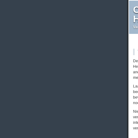
C
H
Va
De
He
an
me 
La
be
be
no
Ni
ve
in
ve