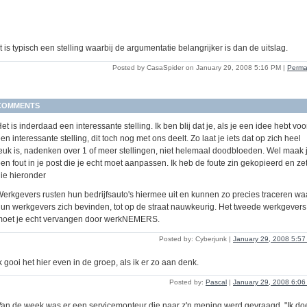
 is typisch een stelling waarbij de argumentatie belangrijker is dan de uitslag.
Posted by CasaSpider on January 29, 2008 5:16 PM
|
Perma
COMMENTS
et is inderdaad een interessante stelling. Ik ben blij dat je, als je een idee hebt voo
en interessante stelling, dit toch nog met ons deelt. Zo laat je iets dat op zich heel
euk is, nadenken over 1 of meer stellingen, niet helemaal doodbloeden. Wel maak 
en fout in je post die je echt moet aanpassen. Ik heb de foute zin gekopieerd en ze
ie hieronder
erkgevers rusten hun bedrijfsauto's hiermee uit en kunnen zo precies traceren wa
un werkgevers zich bevinden, tot op de straat nauwkeurig. Het tweede werkgevers
moet je echt vervangen door werkNEMERS.
Posted by: Cyberjunk |
January 29, 2008 5:5
k gooi het hier even in de groep, als ik er zo aan denk.
Posted by:
Pascal
|
January 29, 2008 6:0
an de week was er een servicemonteur die naar z'n mening werd gevraagd. "Ik do