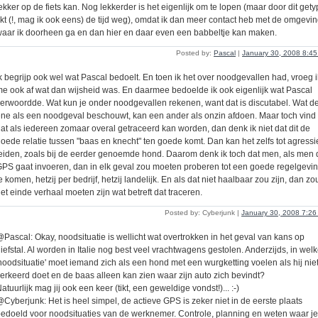
ekker op de fiets kan. Nog lekkerder is het eigenlijk om te lopen (maar door dit gety
ikt (!, mag ik ook eens) de tijd weg), omdat ik dan meer contact heb met de omgevi
aar ik doorheen ga en dan hier en daar even een babbeltje kan maken.
Posted by:
Pascal
|
January 30, 2008 8:4
k begrijp ook wel wat Pascal bedoelt. En toen ik het over noodgevallen had, vroeg i
e ook af wat dan wijsheid was. En daarmee bedoelde ik ook eigenlijk wat Pascal
erwoordde. Wat kun je onder noodgevallen rekenen, want dat is discutabel. Wat d
ne als een noodgeval beschouwt, kan een ander als onzin afdoen. Maar toch vind 
at als iedereen zomaar overal getraceerd kan worden, dan denk ik niet dat dit de
oede relatie tussen "baas en knecht" ten goede komt. Dan kan het zelfs tot agressi
eiden, zoals bij de eerder genoemde hond. Daarom denk ik toch dat men, als men 
PS gaat invoeren, dan in elk geval zou moeten proberen tot een goede regelgevi
e komen, hetzij per bedrijf, hetzij landelijk. En als dat niet haalbaar zou zijn, dan zo
et einde verhaal moeten zijn wat betreft dat traceren.
Posted by: Cyberjunk |
January 30, 2008 7:2
Pascal: Okay, noodsituatie is wellicht wat overtrokken in het geval van kans op
iefstal. Al worden in Italie nog best veel vrachtwagens gestolen. Anderzijds, in wel
noodsituatie' moet iemand zich als een hond met een wurgketting voelen als hij nie
erkeerd doet en de baas alleen kan zien waar zijn auto zich bevindt?
atuurlijk mag jij ook een keer (tikt, een geweldige vondst!)... :-)
Cyberjunk: Het is heel simpel, de actieve GPS is zeker niet in de eerste plaats
edoeld voor noodsituaties van de werknemer. Controle, planning en weten waar je