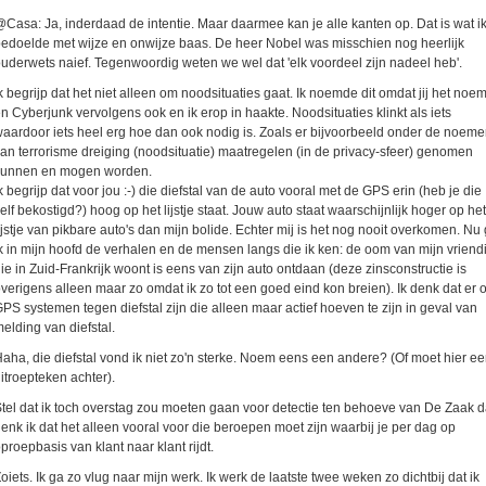
Casa: Ja, inderdaad de intentie. Maar daarmee kan je alle kanten op. Dat is wat i
edoelde met wijze en onwijze baas. De heer Nobel was misschien nog heerlijk
uderwets naief. Tegenwoordig weten we wel dat 'elk voordeel zijn nadeel heb'.
k begrijp dat het niet alleen om noodsituaties gaat. Ik noemde dit omdat jij het noe
n Cyberjunk vervolgens ook en ik erop in haakte. Noodsituaties klinkt als iets
aardoor iets heel erg hoe dan ook nodig is. Zoals er bijvoorbeeld onder de noeme
an terrorisme dreiging (noodsituatie) maatregelen (in de privacy-sfeer) genomen
kunnen en mogen worden.
k begrijp dat voor jou :-) die diefstal van de auto vooral met de GPS erin (heb je die
elf bekostigd?) hoog op het lijstje staat. Jouw auto staat waarschijnlijk hoger op het
ijstje van pikbare auto's dan mijn bolide. Echter mij is het nog nooit overkomen. Nu
k in mijn hoofd de verhalen en de mensen langs die ik ken: de oom van mijn vriend
ie in Zuid-Frankrijk woont is eens van zijn auto ontdaan (deze zinsconstructie is
verigens alleen maar zo omdat ik zo tot een goed eind kon breien). Ik denk dat er 
PS systemen tegen diefstal zijn die alleen maar actief hoeven te zijn in geval van
elding van diefstal.
aha, die diefstal vond ik niet zo'n sterke. Noem eens een andere? (Of moet hier e
itroepteken achter).
tel dat ik toch overstag zou moeten gaan voor detectie ten behoeve van De Zaak 
enk ik dat het alleen vooral voor die beroepen moet zijn waarbij je per dag op
proepbasis van klant naar klant rijdt.
oiets. Ik ga zo vlug naar mijn werk. Ik werk de laatste twee weken zo dichtbij dat ik