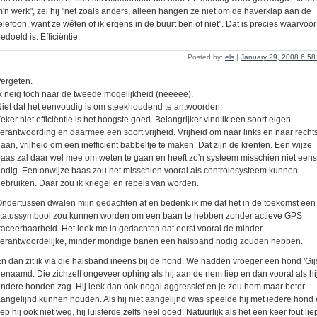
'n werk", zei hij "net zoals anders, alleen hangen ze niet om de haverklap aan de
elefoon, want ze wéten of ik ergens in de buurt ben of niet". Dat is precies waarvoor 
edoeld is. Efficiëntie.
Posted by:
els
|
January 29, 2008 6:5
ergeten.
k neig toch naar de tweede mogelijkheid (neeeee).
iet dat het eenvoudig is om steekhoudend te antwoorden.
eker niet efficiëntie is het hoogste goed. Belangrijker vind ik een soort eigen
erantwoording en daarmee een soort vrijheid. Vrijheid om naar links en naar rechts
aan, vrijheid om een inefficiënt babbeltje te maken. Dat zijn de krenten. Een wijze
aas zal daar wel mee om weten te gaan en heeft zo'n systeem misschien niet eens
odig. Een onwijze baas zou het misschien vooral als controlesysteem kunnen
ebruiken. Daar zou ik kriegel en rebels van worden.
ndertussen dwalen mijn gedachten af en bedenk ik me dat het in de toekomst een
statussymbool zou kunnen worden om een baan te hebben zonder actieve GPS
raceerbaarheid. Het leek me in gedachten dat eerst vooral de minder
erantwoordelijke, minder mondige banen een halsband nodig zouden hebben.
n dan zit ik via die halsband ineens bij de hond. We hadden vroeger een hond 'Gij
enaamd. Die zichzelf ongeveer ophing als hij aan de riem liep en dan vooral als hi
ndere honden zag. Hij leek dan ook nogal aggressief en je zou hem maar beter
angelijnd kunnen houden. Als hij niet aangelijnd was speelde hij met iedere hond
iep hij ook niet weg, hij luisterde zelfs heel goed. Natuurlijk als het een keer fout lie