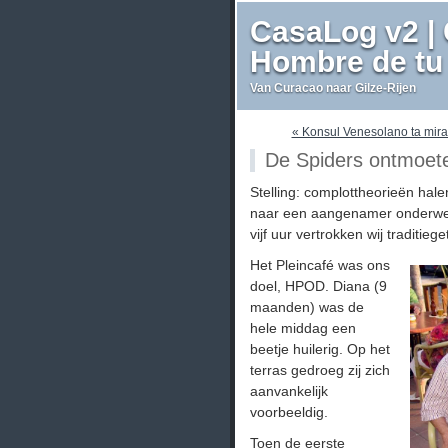
CasaLog v2 | 
Hombre de tu 
Van Curacao naar Gilze-Rijen
« Konsul Venesolano ta mira
De Spiders ontmoet
Stelling: complottheorieën hal
naar een aangenamer onderwe
vijf uur vertrokken wij traditieg
Het Pleincafé was ons
doel, HPOD. Diana (9
maanden) was de
hele middag een
beetje huilerig. Op het
terras gedroeg zij zich
aanvankelijk
voorbeeldig.
Toen de eerste