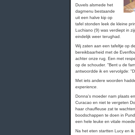
Duvels alsmede het
dagmenu bestaande
uit een halve kip op
tafel stonden leek de kleine pri
Luchiano (9) was verdiept in z
eindelijk weer terughad.
Wij zaten aan een tafeltje op d
bereikbaarheid met de Evenflo
achter onze rug. Een met respec
op de schouder. "Bent u de famil
antwoordde ik en vervolgde: "
Met iets andere woorden hadd
experience
.
Donna's moeder nam plaats en 
Curacao en niet te vergeten Do
haar chauffeuse zat te wacht
boodschappen te doen in Punda
een hele leuke en vitale moeder
Na het eten startten Lucy en 