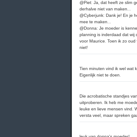
@Piet: Ja, dat heeft ze slim 
derhalve niet van maken...
@Cyberjunk: Dank je! En je he
mee te maken...
@Donna: Je moeder is kennelijk
planning is inderdaad dat wi
voor Maurice. Toen ik zo oud 
niet!
Tien minuten vind ik wel wat k
Eigenlijk niet te doen.
Die acrobatische standjes va
uitproberen. Ik heb me moeder
leuke en lieve mensen vind. Wa
versta veel, maar spreken gaa
leuk van donna's moeder!