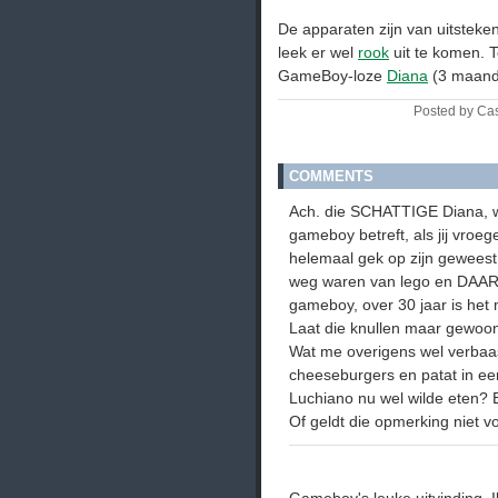
De apparaten zijn van uitstek
leek er wel
rook
uit te komen. 
GameBoy-loze
Diana
(3 maand
Posted by Ca
COMMENTS
Ach. die SCHATTIGE Diana, wat 
gameboy betreft, als jij vroe
helemaal gek op zijn geweest
weg waren van lego en DAARM
gameboy, over 30 jaar is het 
Laat die knullen maar gewoon
Wat me overigens wel verbaa
cheeseburgers en patat in een
Luchiano nu wel wilde eten? Ee
Of geldt die opmerking niet 