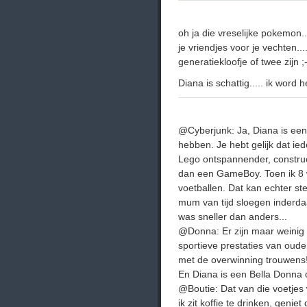
oh ja die vreselijke pokemon...
je vriendjes voor je vechten..
generatiekloofje of twee zijn ;
Diana is schattig..... ik word h
@Cyberjunk: Ja, Diana is een 
hebben. Je hebt gelijk dat ied
Lego ontspannender, constru
dan een GameBoy. Toen ik 8 w
voetballen. Dat kan echter s
mum van tijd sloegen inderd
was sneller dan anders...
@Donna: Er zijn maar weinig
sportieve prestaties van ouder
met de overwinning trouwens
En Diana is een Bella Donna 
@Boutie: Dat van die voetjes w
ik zit koffie te drinken, geni