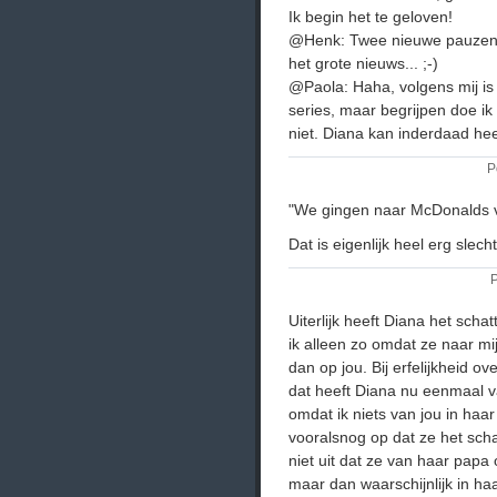
Ik begin het te geloven!
@Henk: Twee nieuwe pauzen d
het grote nieuws... ;-)
@Paola: Haha, volgens mij i
series, maar begrijpen doe i
niet. Diana kan inderdaad heel l
P
"We gingen naar McDonalds 
Dat is eigenlijk heel erg slecht
P
Uiterlijk heeft Diana het scha
ik alleen zo omdat ze naar mij
dan op jou. Bij erfelijkheid ov
dat heeft Diana nu eenmaal v
omdat ik niets van jou in haar
vooralsnog op dat ze het scha
niet uit dat ze van haar papa 
maar dan waarschijnlijk in h