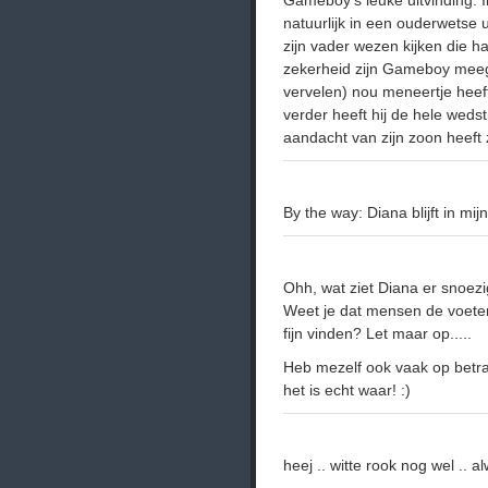
Gameboy's leuke uitvinding. 
natuurlijk in een ouderwetse u
zijn vader wezen kijken die ha
zekerheid zijn Gameboy meege
vervelen) nou meneertje heeft
verder heeft hij de hele weds
aandacht van zijn zoon heeft
By the way: Diana blijft in mi
Ohh, wat ziet Diana er snoezi
Weet je dat mensen de voete
fijn vinden? Let maar op.....
Heb mezelf ook vaak op betrap
het is echt waar! :)
heej .. witte rook nog wel .. 