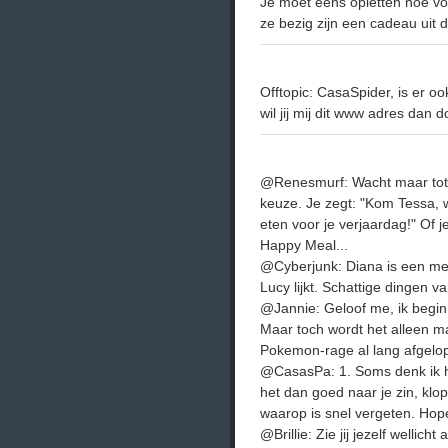
Je moet eens opletten hoe v
ze bezig zijn een cadeau uit 
Offtopic: CasaSpider, is er 
wil jij mij dit www adres dan
@Renesmurf: Wacht maar tot Te
keuze. Je zegt: "Kom Tessa, 
eten voor je verjaardag!" Of
Happy Meal...
@Cyberjunk: Diana is een mei
Lucy lijkt. Schattige dingen v
@Jannie: Geloof me, ik begin
Maar toch wordt het alleen ma
Pokemon-rage al lang afgelop
@CasasPa: 1. Soms denk ik ha
het dan goed naar je zin, klop
waarop is snel vergeten. Hopel
@Brillie: Zie jij jezelf wellic