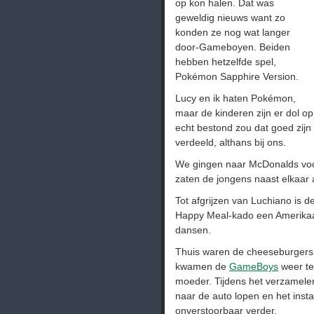
op kon halen. Dat was
geweldig nieuws want zo
konden ze nog wat langer
door-Gameboyen. Beiden
hebben hetzelfde spel,
Pokémon Sapphire Version.
Lucy en ik haten Pokémon,
maar de kinderen zijn er dol o
echt bestond zou dat goed zijn
verdeeld, althans bij ons.
We gingen naar McDonalds voor 
zaten de jongens naast elkaar 
Tot afgrijzen van Luchiano is 
Happy Meal-kado een Amerikaan
dansen.
Thuis waren de cheeseburgers 
kwamen de
GameBoys
weer te
moeder. Tijdens het verzamelen
naar de auto lopen en het ins
onverstoorbaar verder.