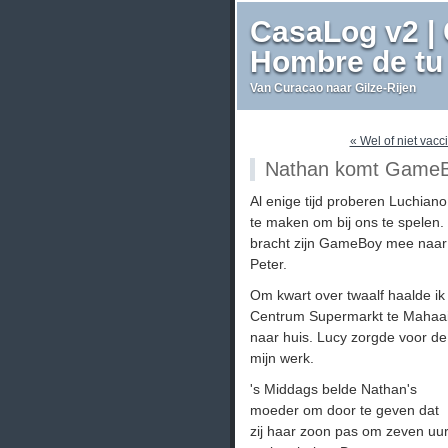
CasaLog v2 | 
Hombre de tu 
Van Curacao naar Gilze-Rijen
« Wel of niet vacc
Nathan komt Game
Al enige tijd proberen Luchian
te maken om bij ons te spelen. 
bracht zijn GameBoy mee naar s
Peter.
Om kwart over twaalf haalde ik
Centrum Supermarkt te Mahaai 
naar huis. Lucy zorgde voor de
mijn werk.
's Middags belde Nathan's
moeder om door te geven dat
zij haar zoon pas om zeven uu