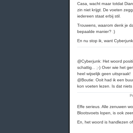
Casa, wacht maar totdat Dia
zin niet krijgt. De voeten zeg
iedereen staat erbij stil.
Trouwens, waarom denk je da
bepaalde manier? :)
En nu stop ik, want Cyberjunk 
@Cyberjunk: Het woord positief
schattig... ;-) Over wie het gem
heel wijselijk geen uitspraak!
@Boutie: Ooit had ik een buur
kon voeten lezen. Is dat niets
P
Effe serieus. Alle zenuwen w
Blootsvoets lopen, is ook ze
En, het woord is handlezen o