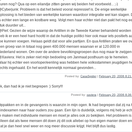
uren nog? Qua op een eilandje zitten geven wij beiden het voorbeeld... ;-)
Cyberjunk: Probleem is dat het beleid vooral repressief is. De enige werkelijke
plossing is het bieden van werkelijke kansen waardoor integratie wel kan slagen. 
s echter een lange en kostbare weg. Volgt men haar echter niet dan pakt het nog e
tuk duurder uit...
Piet: Gezien de wijze waarop de Antillen in de Tweede Kamer behandeld worden
eb ik er een heel hard hoofd in dat de huidige politici hier ook maar iets positiefs a
oe kunnen voegen. Helaas geldt dat voor alle partijen. En qua Antillen praten we o
en groep van in totaal nog geen 400.000 mensen waarvan er al 120.000 in
ederland wonen. Om over de andere bevolkingsgroepen dus nog maar te zwijgen.
Xaviera: Het is zeker niet mijn bedoeling om Janmaat posthuum op te hemelen.
aar hij echter een voorloper/eenling was hebben hele volksstammen jeugdigen 
echts ingehaald. En het wordt kennelijk normaal gevonden...
Posted by:
CasaSpider
|
February 20, 2006 8:2
k, dan had ik je niet begrepen :) Sorry!!!
Posted by:
xaviera
|
February 20, 2006 8:3
ppakken en in de gevangenis is waanzin in mijn ogen. Ik had begrepen dat zij na 
indexamen naar haar ouders zou gaan. Een lijn is duidelijk, volgens mij heb je ech
e maken met individuele mensen en moet je alles ook zo bekijken. Het probleem is
lleen dat als twee mensen dit doen zij dit ook allebei op hun eigen manier doen en
at je dan heel snel weer en nog meer discussie krijgt. Het blijft dus lastig.