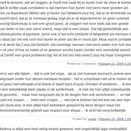
oeft te kennen, dat wil zeggen, je hoeft niet vaak bij je buren over de vloer te kome
at ik echter vaak constateer is dat mensen hun buren niet eens meer groeten als
en ze tegenkomt. Weten wie je buren zijn betekent voor mij, dat je ze tenminste v
ezicht kent, dat je ze normaal gedag zegt als je ze tegenkomt en ze geen overlast
ezorgt Burenhulp is ook een groot goed, ze zeggen niet voor niets dat een goede
uur beter is dan een verre vriend, maar dat is een utopie. Dat ligt gedeeltelijk aan
ndividualisme of egoïsme, soms ook is het echt onmacht of tijdgebrek als mensen n
n staat zijn om iets voor hun buren te doen als die in nood zijn. Maar wat ik constat
n ik denk dat Casa dat bedoelt- dat sommige mensen niet eens weten hoe hun bu
r uit zien of hoe ze heten of ze gewoon voorbij lopen zonder een vriendelijk woord
at DAAR een groot probleem ligt. Als ik het mis heb moet Casa mij maar corrigeren
Posted by: Cyberjunk |
February 21, 2006 5:2
et is van alle tijden.... dat is ook het enge... als je ziet hoeveel neonazi's overal wee
angzaam onder hun stenen vandaan kruipen... het is schijnbaar niet uit te roeien da
et geen reet uitmaakt of je blank of zwart bent of jood, christen of whatever..... ik w
n een betrekkelijk klein stadje in de achterhoek..... ik heb mij hier altijd onbedaarlijk
rij gevoeld..... maar heel langzaam zie je de dingen hier ook verschuiven..... en dat
aart me zorgen........heel veel zorgen...... niet dat ik bedoel dat het een ver van mijn
ed show was, ik ben altijd heel betrokken geweest bij deze dingen maar het
llesoverheersende gebrek aan respect voor elkaar..... ik vind het verschrikkelijk!
Posted by:
paola
|
February 21, 2006 7:2
adeira is altijd een heel veilig eiland geweest, met ongelofelijk lage criminaliteit.