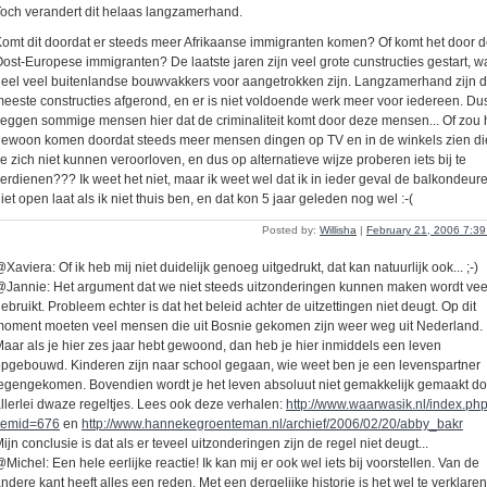
och verandert dit helaas langzamerhand.
omt dit doordat er steeds meer Afrikaanse immigranten komen? Of komt het door 
ost-Europese immigranten? De laatste jaren zijn veel grote cunstructies gestart, w
eel veel buitenlandse bouwvakkers voor aangetrokken zijn. Langzamerhand zijn 
eeste constructies afgerond, en er is niet voldoende werk meer voor iedereen. Du
eggen sommige mensen hier dat de criminaliteit komt door deze mensen... Of zou 
ewoon komen doordat steeds meer mensen dingen op TV en in de winkels zien di
e zich niet kunnen veroorloven, en dus op alternatieve wijze proberen iets bij te
erdienen??? Ik weet het niet, maar ik weet wel dat ik in ieder geval de balkondeur
iet open laat als ik niet thuis ben, en dat kon 5 jaar geleden nog wel :-(
Posted by:
Willisha
|
February 21, 2006 7:3
Xaviera: Of ik heb mij niet duidelijk genoeg uitgedrukt, dat kan natuurlijk ook... ;-)
Jannie: Het argument dat we niet steeds uitzonderingen kunnen maken wordt vee
ebruikt. Probleem echter is dat het beleid achter de uitzettingen niet deugt. Op dit
oment moeten veel mensen die uit Bosnie gekomen zijn weer weg uit Nederland.
aar als je hier zes jaar hebt gewoond, dan heb je hier inmiddels een leven
pgebouwd. Kinderen zijn naar school gegaan, wie weet ben je een levenspartner
egengekomen. Bovendien wordt je het leven absoluut niet gemakkelijk gemaakt do
llerlei dwaze regeltjes. Lees ook deze verhalen:
http://www.waarwasik.nl/index.ph
itemid=676
en
http://www.hannekegroenteman.nl/archief/2006/02/20/abby_bakr
ijn conclusie is dat als er teveel uitzonderingen zijn de regel niet deugt...
Michel: Een hele eerlijke reactie! Ik kan mij er ook wel iets bij voorstellen. Van de
ndere kant heeft alles een reden. Met een dergelijke historie is het wel te verklaren