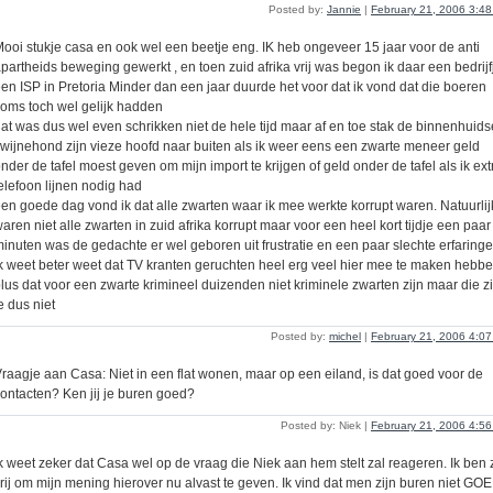
Posted by:
Jannie
|
February 21, 2006 3:4
ooi stukje casa en ook wel een beetje eng. IK heb ongeveer 15 jaar voor de anti
partheids beweging gewerkt , en toen zuid afrika vrij was begon ik daar een bedrijf
en ISP in Pretoria Minder dan een jaar duurde het voor dat ik vond dat die boeren
oms toch wel gelijk hadden
at was dus wel even schrikken niet de hele tijd maar af en toe stak de binnenhuids
wijnehond zijn vieze hoofd naar buiten als ik weer eens een zwarte meneer geld
nder de tafel moest geven om mijn import te krijgen of geld onder de tafel als ik ext
elefoon lijnen nodig had
en goede dag vond ik dat alle zwarten waar ik mee werkte korrupt waren. Natuurlij
aren niet alle zwarten in zuid afrika korrupt maar voor een heel kort tijdje een paar
inuten was de gedachte er wel geboren uit frustratie en een paar slechte erfaringe
k weet beter weet dat TV kranten geruchten heel erg veel hier mee te maken hebbe
lus dat voor een zwarte krimineel duizenden niet kriminele zwarten zijn maar die z
e dus niet
Posted by:
michel
|
February 21, 2006 4:0
raagje aan Casa: Niet in een flat wonen, maar op een eiland, is dat goed voor de
ontacten? Ken jij je buren goed?
Posted by: Niek |
February 21, 2006 4:5
k weet zeker dat Casa wel op de vraag die Niek aan hem stelt zal reageren. Ik ben 
rij om mijn mening hierover nu alvast te geven. Ik vind dat men zijn buren niet GO