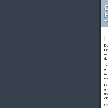
C
H
Va
Do
Ein
ra
de
Ja
er
ov
me
Een
go
gr
Af
On