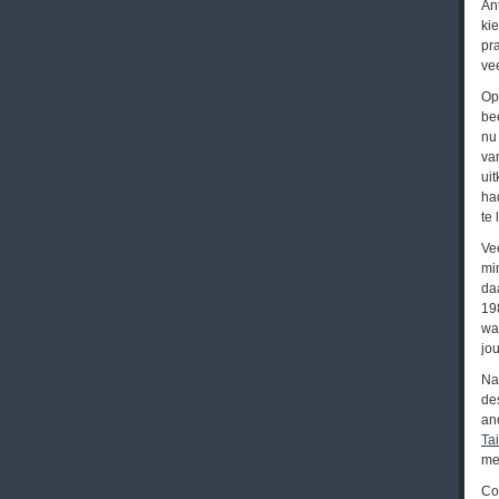
An
ki
pr
ve
Op
be
nu
va
ui
ha
te 
Ve
mi
da
19
wa
jo
Na
de
an
Ta
me
Co