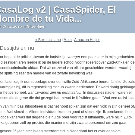
asaLog v2 | CasaSpider, El
ombre de tu Vida...
n Curacao naar Gilze-Rijen
« Box Luchiano
|
Main
|
A-hax en Hop »
Destijds en nu
or bepaalde prikkels kwam de laatste tijd
vroeger
een paar keer in mijn gedachten.
d zestiger jaren leerde ik op de lagere school voor het eerst over Zuid-Afrika en de
ssendiscriminatie aldaar. Dat wit en zwart van elkaar gescheiden werden, waarbij
ze splitsing zeer ten nadele van de zwarte bevolking was.
ren later zag ik een reportage over een witte Zuid-Afrikaanse boerenfamilie. Ze zat
 warmpjes bij, dit in tegenstelling tot hun zwarte bedienden. Er werd danig geklaag
er het personeel, want
zwarten zijn nu eenmaal lui
. In discussies nadien waren er
nsen die degene die dat gezegd had zowat te lijf wilden gaan. "Wat een racist is da
 van mijn basisfilosofieën is dat het nooit zo kan zijn dat een volk in zijn geheel of
ed ofwel slecht is. Alleen individuen kunnen goed of slecht zijn. Ik berekende hoe
oot de kans was dat degene die nu de boer voor racist uitmaakte, ware hij in Zuid-
rika geboren zelf op precies die manier met zijn zwarte personeel om zou gaan.
geveer 25 jaar later is een meerderheid in Nederland het er over eens om