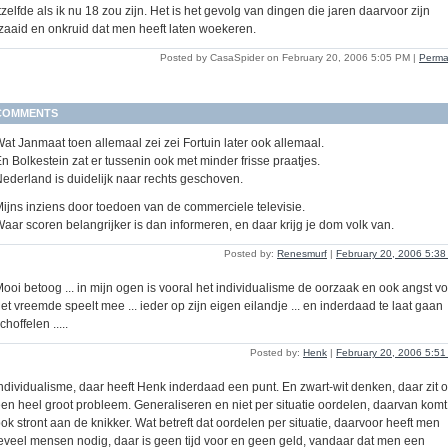
zelfde als ik nu 18 zou zijn. Het is het gevolg van dingen die jaren daarvoor zijn
zaaid en onkruid dat men heeft laten woekeren.
Posted by CasaSpider on February 20, 2006 5:05 PM
|
Perma
COMMENTS
at Janmaat toen allemaal zei zei Fortuin later ook allemaal.
n Bolkestein zat er tussenin ook met minder frisse praatjes.
ederland is duidelijk naar rechts geschoven.
ijns inziens door toedoen van de commerciele televisie.
aar scoren belangrijker is dan informeren, en daar krijg je dom volk van.
Posted by:
Renesmurf
|
February 20, 2006 5:3
ooi betoog ... in mijn ogen is vooral het individualisme de oorzaak en ook angst v
et vreemde speelt mee ... ieder op zijn eigen eilandje ... en inderdaad te laat gaan
choffelen .....
Posted by:
Henk
|
February 20, 2006 5:5
ndividualisme, daar heeft Henk inderdaad een punt. En zwart-wit denken, daar zit 
en heel groot probleem. Generaliseren en niet per situatie oordelen, daarvan komt
ok stront aan de knikker. Wat betreft dat oordelen per situatie, daarvoor heeft men
eveel mensen nodig, daar is geen tijd voor en geen geld, vandaar dat men een