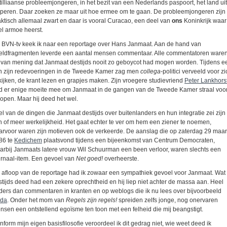
tilliaanse probleemjongeren, in het bezit van een Nederlands paspoort, het land uit
eperen. Daar zoeken ze maar uit hoe ermee om te gaan. De probleemjongeren zijn
aktisch allemaal zwart en daar is vooral Curacao, een deel van
ons
Koninkrijk waar
el armoe heerst.
 BVN-tv keek ik naar een reportage over Hans Janmaat. Aan de hand van
eldfragmenten leverde een aantal mensen commentaar. Alle commentatoren ware
 van mening dat Janmaat destijds nooit zo geboycot had mogen worden. Tijdens e
n zijn redevoeringen in de Tweede Kamer zag men
collega
-politici verveeld voor zi
tkijken, de krant lezen en grapjes maken. Zijn vroegere studievriend
Peter Lankhors
d er enige moeite mee om Janmaat in de gangen van de Tweede Kamer straal voor
lopen. Maar hij deed het wel.
el van de dingen die Janmaat destijds over buitenlanders en hun integratie zei zijn
n of meer werkelijkheid. Het gaat echter te ver om hem een ziener te noemen,
arvoor waren zijn motieven ook de verkeerde. De aanslag die op zaterdag 29 maar
86 te
Kedichem
plaatsvond tijdens een bijeenkomst van Centrum Democraten,
arbij Janmaats latere vrouw Wil Schuurman een been verloor, waren slechts een
urnaal-item. Een gevoel van
Net goed!
overheerste.
 afloop van de reportage had ik zowaar een sympathiek gevoel voor Janmaat. Wat 
stijds deed had een zekere oprechtheid en hij liep niet achter de massa aan. Heel
ders dan commentaren in kranten en op weblogs die ik nu lees over bijvoorbeeld
ida
. Onder het mom van
Regels zijn regels!
spreiden zelfs jonge, nog onervaren
nsen een ontstellend egoïsme ten toon met een felheid die mij beangstigt.
nform mijn eigen basisfilosofie veroordeel ik dit gedrag niet, wie weet deed ik