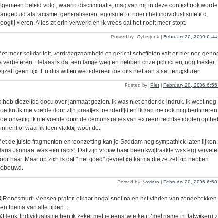
lgemeen beleid volgt, waarin discriminatie, mag van mij in deze context ook word
angeduid als racisme, generaliseren, egoïsme, of noem het individualisme e.d.
oogtij vieren. Alles zit erin verwerkt en ik vrees dat het nooit meer stopt.
Posted by: Cyberjunk |
February 20, 2006 6:4
et meer solidariteit, verdraagzaamheid en gericht schoffelen valt er hier nog geno
e verbeteren. Helaas is dat een lange weg en hebben onze politici en, nog triester,
ijzelf geen tijd. En dus willen we iedereen die ons niet aan staat terugsturen.
Posted by:
Piet
|
February 20, 2006 6:5
k heb diezelfde docu over janmaat gezien. Ik was niet onder de indruk. Ik weet nog
oe kut ik me voelde door zijn praatjes toendertijd en ik kan me ook nog herinneren
oe onveilig ik me voelde door de demonstraties van extreem rechtse idioten op het
innenhof waar ik toen vlakbij woonde.
et de juiste fragmenten en toonzetting kan je Saddam nog sympathiek laten lijken.
ans Janmaat was een racist. Dat zijn vrouw haar been kwijtraakte was erg vervel
oor haar. Maar op zich is dat " net goed" gevoel de karma die ze zelf op hebben
gebouwd.
Posted by:
xaviera
|
February 20, 2006 6:5
Renesmurf: Mensen praten elkaar nogal snel na en het vinden van zondebokken 
en thema van alle tijden...
Henk: Individualisme ben ik zeker met je eens, wie kent (met name in flatwijken) z