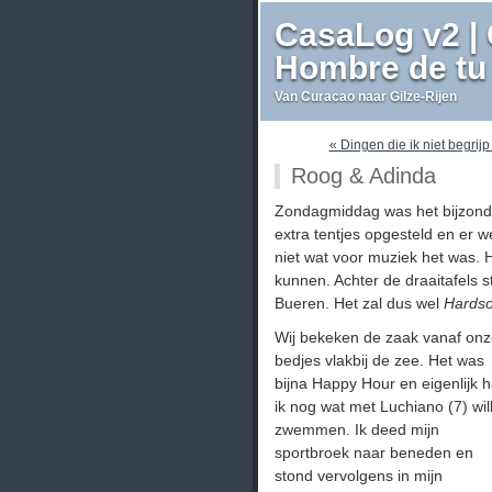
CasaLog v2 | 
Hombre de tu 
Van Curacao naar Gilze-Rijen
« Dingen die ik niet begrijp
Roog & Adinda
Zondagmiddag was het bijzond
extra tentjes opgesteld en er w
niet wat voor muziek het was. 
kunnen. Achter de draaitafels 
Bueren. Het zal dus wel
Hardso
Wij bekeken de zaak vanaf on
bedjes vlakbij de zee. Het was
bijna Happy Hour en eigenlijk 
ik nog wat met Luchiano (7) wil
zwemmen. Ik deed mijn
sportbroek naar beneden en
stond vervolgens in mijn