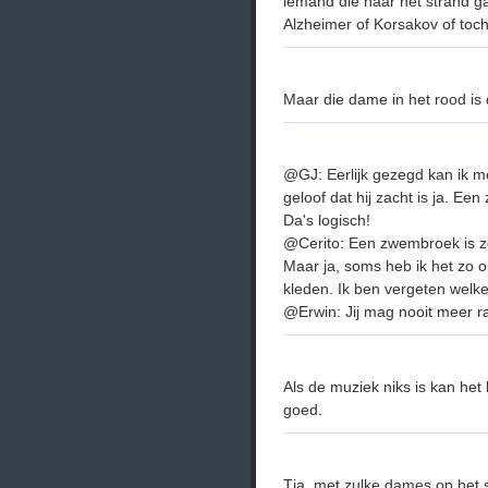
iemand die naar het strand gaa
Alzheimer of Korsakov of toc
Maar die dame in het rood is
@GJ: Eerlijk gezegd kan ik me
geloof dat hij zacht is ja. Een
Da's logisch!
@Cerito: Een zwembroek is ze
Maar ja, soms heb ik het zo o
kleden. Ik ben vergeten welke 
@Erwin: Jij mag nooit meer rad
Als de muziek niks is kan het
goed.
Tja, met zulke dames op het 