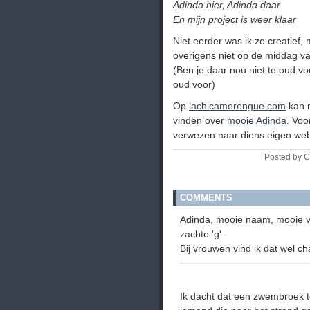
Adinda hier, Adinda daar
En mijn project is weer klaar
Niet eerder was ik zo creatief
overigens niet op de middag v
(Ben je daar nou niet te oud vo
oud voor)
Op
lachicamerengue.com
kan 
vinden over
mooie Adinda
. Voo
verwezen naar diens eigen web
Posted by C
COMMENTS
Adinda, mooie naam, mooie v
zachte 'g'..
Bij vrouwen vind ik dat wel ch
Ik dacht dat een zwembroek t