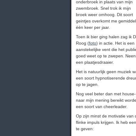
onderbroek in plaats van mijn
zwembroek. Snel trok ik mijn
broek weer omhoog. Dit soort
geintjes overkomt me gemidde
één keer per jaar.
Toen ik bier ging halen zag ik 
Roog (
foto
) in actie. Het is een
aanstekelijke vent die het publi
goed weet op te zwepen. Neen,
een plaatjesdraaier.
Het is natuurlijk geen muziek 
een soort hypnotiserende dreun
op te jagen.
Nog veel beter dan met house
naar mijn mening bereikt worde
een soort van cheerleader.
Op zijn minst de motivatie va
flinke impuls krijgen. Ik heb e
te geven: