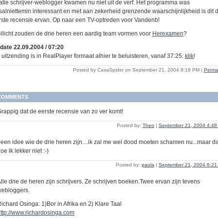
latie schrijver-weblogger kwamen nu niet uit de verf. Het programma was
salniettemin interessant en met aan zekerheid grenzende waarschijnlijkheid is dit 
rste recensie ervan. Op naar een TV-optreden voor Vandenb!
llicht zouden de drie heren een aardig team vormen voor
Herexamen
?
date 22.09.2004 / 07:20
 uitzending is in RealPlayer formaat alhier te beluisteren, vanaf 37:25:
klik
!
Posted by CasaSpider on September 21, 2004 9:16 PM
|
Perma
COMMENTS
rappig dat de eerste recensie van zo ver komt!
Posted by:
Theo
|
September 21, 2004 4:4
een idee wie de drie heren zijn....ik zal me wel dood moeten schamen nu...maar da
oe ik lekker niet :-)
Posted by:
paola
|
September 21, 2004 6:2
lle drie de heren zijn schrijvers. Ze schrijven boeken.Twee ervan zijn tevens
webloggers.
ichard Osinga: 1)Bor in Afrika en 2) Klare Taal
ttp://www.richardosinga.com