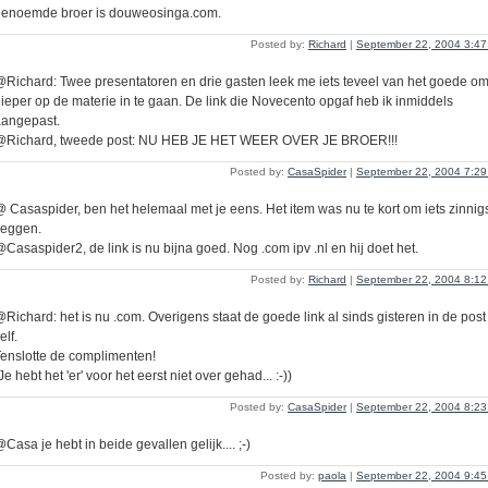
genoemde broer is douweosinga.com.
Posted by:
Richard
|
September 22, 2004 3:4
Richard: Twee presentatoren en drie gasten leek me iets teveel van het goede o
ieper op de materie in te gaan. De link die Novecento opgaf heb ik inmiddels
aangepast.
@Richard, tweede post: NU HEB JE HET WEER OVER JE BROER!!!
Posted by:
CasaSpider
|
September 22, 2004 7:2
 Casaspider, ben het helemaal met je eens. Het item was nu te kort om iets zinnigs
zeggen.
Casaspider2, de link is nu bijna goed. Nog .com ipv .nl en hij doet het.
Posted by:
Richard
|
September 22, 2004 8:1
Richard: het is nu .com. Overigens staat de goede link al sinds gisteren in de post
elf.
enslotte de complimenten!
Je hebt het 'er' voor het eerst niet over gehad... :-))
Posted by:
CasaSpider
|
September 22, 2004 8:2
Casa je hebt in beide gevallen gelijk.... ;-)
Posted by:
paola
|
September 22, 2004 9:4