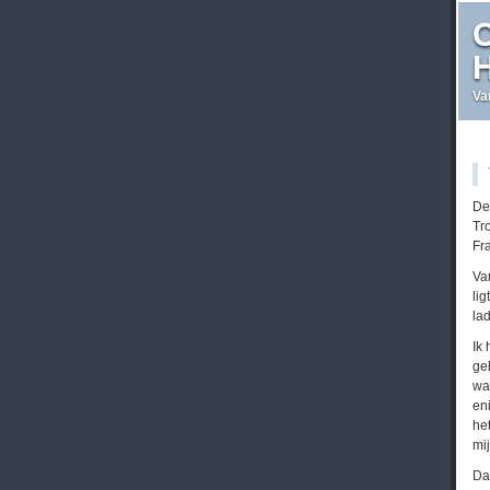
C
H
Va
De
Tr
Fr
Va
li
la
Ik
geh
wa
en
he
mi
Da