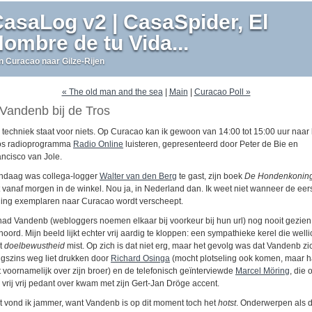
asaLog v2 | CasaSpider, El
ombre de tu Vida...
n Curacao naar Gilze-Rijen
« The old man and the sea
|
Main
|
Curacao Poll »
Vandenb bij de Tros
 techniek staat voor niets. Op Curacao kan ik gewoon van 14:00 tot 15:00 uur naar 
os radioprogramma
Radio Online
luisteren, gepresenteerd door Peter de Bie en
ancisco van Jole.
ndaag was collega-logger
Walter van den Berg
te gast, zijn boek
De Hondenkonin
gt vanaf morgen in de winkel. Nou ja, in Nederland dan. Ik weet niet wanneer de eer
ding exemplaren naar Curacao wordt verscheept.
 had Vandenb (webloggers noemen elkaar bij voorkeur bij hun url) nog nooit gezien
oord. Mijn beeld lijkt echter vrij aardig te kloppen: een sympathieke kerel die welli
t
doelbewustheid
mist. Op zich is dat niet erg, maar het gevolg was dat Vandenb zi
igszins weg liet drukken door
Richard Osinga
(mocht plotseling ook komen, maar 
t voornamelijk over zijn broer) en de telefonisch geïnterviewde
Marcel Möring
, die 
j vrij vrij pedant over kwam met zijn Gert-Jan Dröge accent.
t vond ik jammer, want Vandenb is op dit moment toch het
hotst
. Onderwerpen als 