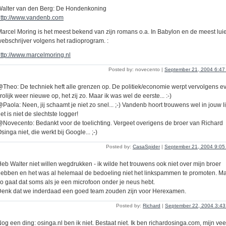
Walter van den Berg: De Hondenkoning
ttp://www.vandenb.com
arcel Moring is het meest bekend van zijn romans o.a. In Babylon en de meest lui
ebschrijver volgens het radioprogram. :
ttp://www.marcelmoring.nl
Posted by: novecento |
September 21, 2004 6:4
Theo: De techniek heft alle grenzen op. De politiek/economie werpt vervolgens e
rolijk weer nieuwe op, het zij zo. Maar ik was wel de eerste... :-)
Paola: Neen, jij schaamt je niet zo snel... ;-) Vandenb hoort trouwens wel in jouw lij
et is niet de slechtste logger!
Novecento: Bedankt voor de toelichting. Vergeet overigens de broer van Richard
singa niet, die werkt bij Google... ;-)
Posted by:
CasaSpider
|
September 21, 2004 9:0
eb Walter niet willen wegdrukken - ik wilde het trouwens ook niet over mijn broer
ebben en het was al helemaal de bedoeling niet het linkspammen te promoten. M
o gaat dat soms als je een microfoon onder je neus hebt.
enk dat we inderdaad een goed team zouden zijn voor Herexamen.
Posted by:
Richard
|
September 22, 2004 3:4
og een ding: osinga.nl ben ik niet. Bestaat niet. Ik ben richardosinga.com, mijn vee