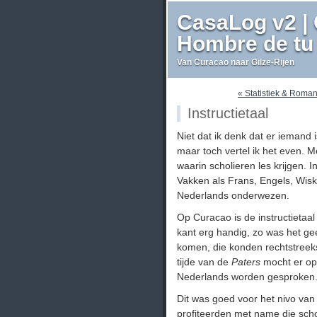
CasaLog v2 | 
Hombre de tu 
Van Curacao naar Gilze-Rijen
« Statistiek & Roman
Instructietaal
Niet dat ik denk dat er iemand 
maar toch vertel ik het even. 
waarin scholieren les krijgen. I
Vakken als Frans, Engels, Wis
Nederlands onderwezen.
Op Curacao is de instructietaa
kant erg handig, zo was het g
komen, die konden rechtstreek
tijde van de
Paters
mocht er op 
Nederlands worden gesproken
Dit was goed voor het nivo va
profiteerden met name die scho