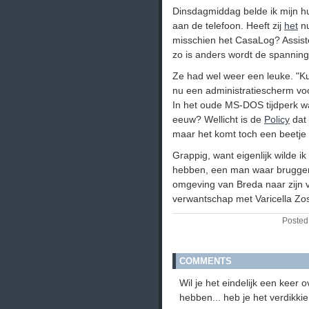
Dinsdagmiddag belde ik mijn hu
aan de telefoon. Heeft zij
het
nu
misschien het CasaLog? Assiste
zo is anders wordt de spanning 
Ze had wel weer een leuke. "K
nu een administratiescherm vo
In het oude MS-DOS tijdperk wa
eeuw? Wellicht is de
Policy
dat
maar het komt toch een beetje
Grappig, want eigenlijk wilde 
hebben, een man waar bruggen,
omgeving van Breda naar zijn
verwantschap met Varicella Zos
Posted
COMMENTS
Wil je het eindelijk een kee
hebben... heb je het verdikkie