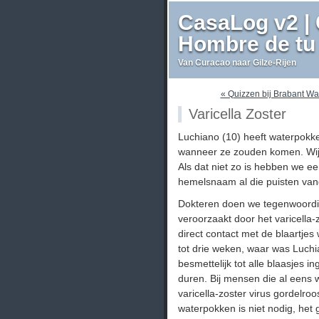
CasaLog v2 | 
Hombre de tu 
Van Curacao naar Gilze-Rijen
« Quizzen bij Brabant Wa
Varicella Zoster
Luchiano (10) heeft waterpokke
wanneer ze zouden komen. Wij 
Als dat niet zo is hebben we e
hemelsnaam al die puisten va
Dokteren doen we tegenwoordig
veroorzaakt door het varicella-z
direct contact met de blaartjes
tot drie weken, waar was Luchia
besmettelijk tot alle blaasjes 
duren. Bij mensen die al eens
varicella-zoster virus gordelr
waterpokken is niet nodig, het g