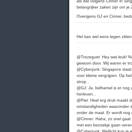
als dat volgens Cinner in Sing
belangrijker zaken zijn om je
Overigens GJ en Cinner, beda
Het kan wel eens tegen zitten.
@Trezeguet: Hey wat leuk! Na
gewoon door. Wij waren er tro
@Cyberjunk: Singapore staat
voor kleine vergrijpen. Op he
strop...
@GJ: Ja, belhamel is er nog z
herleven...
@Piet: Heel erg druk maakt de
omstandigheden waaronder z
onder de maat. Er wordt nog
@Cinner: Haha, zo snel gaat he
met een bezoekje gaan verere
@Cyberjunk: Wellicht kun je 