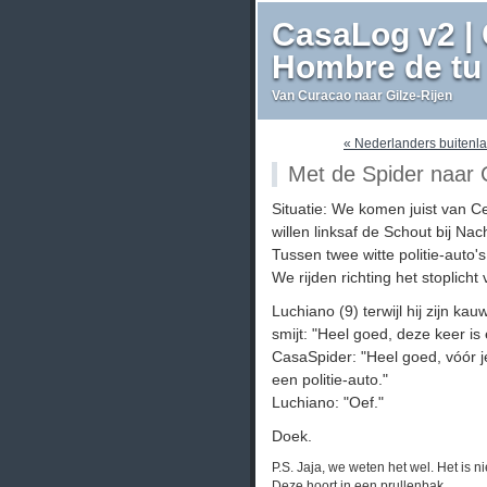
CasaLog v2 | 
Hombre de tu 
Van Curacao naar Gilze-Rijen
« Nederlanders buitenl
Met de Spider naar 
Situatie: We komen juist van 
willen linksaf de Schout bij N
Tussen twee witte politie-auto
We rijden richting het stoplich
Luchiano (9) terwijl hij zijn ka
smijt: "Heel goed, deze keer is 
CasaSpider: "Heel goed, vóór je
een politie-auto."
Luchiano: "Oef."
Doek.
P.S. Jaja, we weten het wel. Het is 
Deze hoort in een prullenbak.