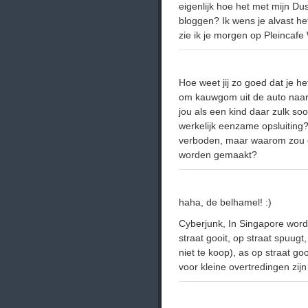
eigenlijk hoe het met mijn Dus
bloggen? Ik wens je alvast he
zie ik je morgen op Pleincafe
Hoe weet jij zo goed dat je he
om kauwgom uit de auto naar 
jou als een kind daar zulk soor
werkelijk eenzame opsluiting?
verboden, maar waarom zou d
worden gemaakt?
haha, de belhamel! :)
Cyberjunk, In Singapore wordt
straat gooit, op straat spuu
niet te koop), as op straat goo
voor kleine overtredingen zij