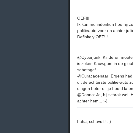
OEF!!!
Ik kan me indenken hoe hij zi
politieauto voor en achter jull
Definitely OEF!!!
@Cyberjunk: Kinderen moete
is zeker. Kauwgum in de gleu
sabotage!
@Curacaoenaar: Ergens had i
uit de achterste politie-auto 
dingen beter uit je hoofd laten
@Donna: Ja, hij schrok wel. H
achter hem... :-)
haha, schavuit! :-)