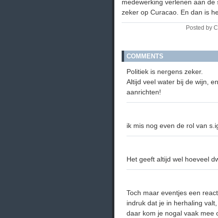
medewerking verlenen aan de sy
zeker op Curacao. En dan is he
Posted by C
COMMENTS
Politiek is nergens zeker.
Altijd veel water bij de wijn, 
aanrichten!
ik mis nog even de rol van s.
Het geeft altijd wel hoeveel 
Toch maar eventjes een react
indruk dat je in herhaling valt
daar kom je nogal vaak mee o