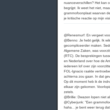
nuanceverschillen? Het kan oo
begrijpt. Ik weet het niet, ma
grammofoonplaat waarvan de n
je kritische reactie op mijn vis
@Renesmurf: En vergeet voor
@Benno: Je hebt gelijk. Ik wil
gecompliceerder maken. Sedn
Algemene Zaken, was voorzitt
(RTC). De besprekingen tusse
en Nederland over hoe de Anti
iedereen lof over zijn voorzi
FOL-Ignacio raakte vertroebel
achterna zou gaan. In dat ge
Op dit moment heb ik de indru
elkaar zijn gekomen. Voorlopi
zetels.
@Brillie: Dwazen lopen niet a
@Cyberjunk: "Een grammofoon
haha... je bent weer terug dat i