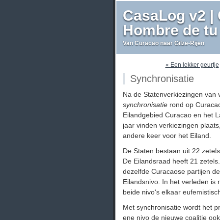
CasaLog v2 | 
Hombre de tu 
Van Curacao naar Gilze-Rijen
« Een lekker geurtje
Synchronisatie
Na de Statenverkiezingen van v
synchronisatie
rond op Curacao
Eilandgebied Curacao en het L
jaar vinden verkiezingen plaats
andere keer voor het Eiland.
De Staten bestaan uit 22 zete
De Eilandsraad heeft 21 zetels.
dezelfde Curacaose partijen de
Eilandsnivo. In het verleden is 
beide nivo's elkaar eufemistis
Met synchronisatie wordt het p
ene nivo de nieuwe coalitie ook