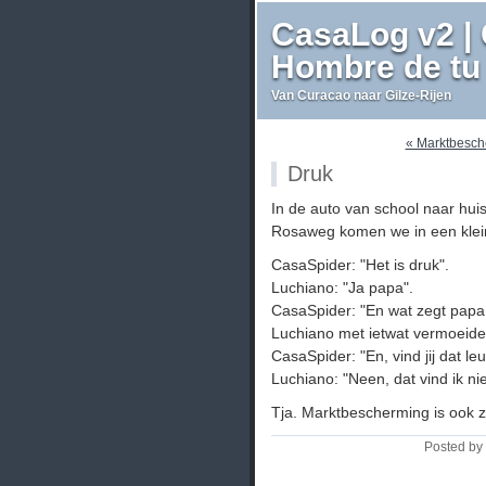
CasaLog v2 | 
Hombre de tu 
Van Curacao naar Gilze-Rijen
« Marktbesch
Druk
In de auto van school naar huis
Rosaweg komen we in een kleine
CasaSpider: "Het is druk".
Luchiano: "Ja papa".
CasaSpider: "En wat zegt papa
Luchiano met ietwat vermoeide 
CasaSpider: "En, vind jij dat leu
Luchiano: "Neen, dat vind ik nie
Tja. Marktbescherming is ook 
Posted by