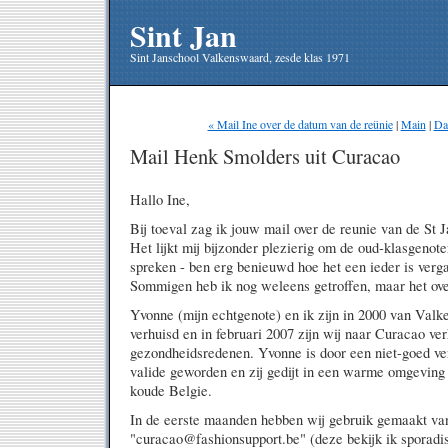
Sint Jan
Sint Janschool Valkenswaard, zesde klas 1971
« Mail Ine over de datum van de reünie
|
Main
|
Da
Mail Henk Smolders uit Curacao
Hallo Ine,
Bij toeval zag ik jouw mail over de reunie van de St J
Het lijkt mij bijzonder plezierig om de oud-klasgenot
spreken - ben erg benieuwd hoe het een ieder is verga
Sommigen heb ik nog weleens getroffen, maar het ove
Yvonne (mijn echtgenote) en ik zijn in 2000 van Val
verhuisd en in februari 2007 zijn wij naar Curacao ve
gezondheidsredenen. Yvonne is door een niet-goed ve
valide geworden en zij gedijt in een warme omgeving b
koude Belgie.
In de eerste maanden hebben wij gebruik gemaakt va
"curacao@fashionsupport.be" (deze bekijk ik sporadi