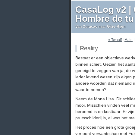
CasaLog v2 | 
Hombre de tu 
Van Curacao naar Gilze-Rijen
« Twaalf
|
Main
Reality
Bestaat er een objectieve werk
binnen schiet. Gezien het aanta
geneigd te zeggen van ja, de we
ieder levend wezen zijn eigen 
andere woorden dat niemand in s
waar te nemen?
Neem de Mona Lisa. Dit schilde
mooi. Misschien vinden veel me
beroemd is en kostbaar. Er zij
prutsschilderij is, al was het m
Het proces hoe een grote groep
vertoont verwantschap met Fuz