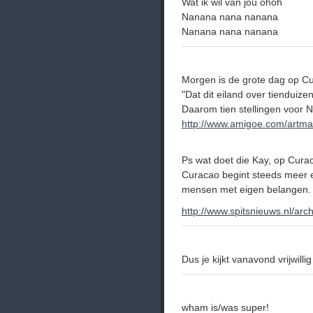
Wat ik wil van jou ohoh
Nanana nana nanana
Nanana nana nanana
Morgen is de grote dag op C
"Dat dit eiland over tienduize
Daarom tien stellingen voor 
http://www.amigoe.com/artma
Ps wat doet die Kay, op Cura
Curacao begint steeds meer e
mensen met eigen belangen.
http://www.spitsnieuws.nl/ar
Dus je kijkt vanavond vrijwill
wham is/was super!