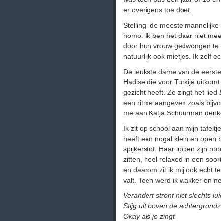
er overigens toe doet.
Stelling: de meeste mannelijke k
homo. Ik ben het daar niet m
door hun vrouw gedwongen te ki
natuurlijk ook mietjes. Ik zelf e
De leukste dame van de eerste 
Hadise die voor Turkije uitkomt 
gezicht heeft. Ze zingt het lied
een ritme aangeven zoals bijvo
me aan Katja Schuurman denken
Ik zit op school aan mijn tafelt
heeft een nogal klein en open 
spijkerstof. Haar lippen zijn ro
zitten, heel relaxed in een soo
en daarom zit ik mij ook echt 
valt. Toen werd ik wakker en 
Verandert stront niet slechts lui
Stijg uit boven de achtergrondza
Okay als je zingt