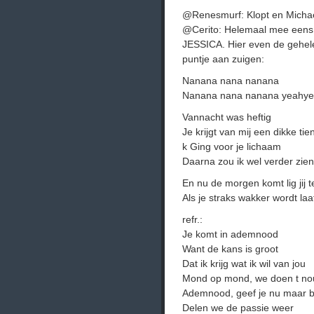
@Renesmurf: Klopt en Michael
@Cerito: Helemaal mee eens 
JESSICA. Hier even de gehele
puntje aan zuigen:
Nanana nana nanana
Nanana nana nanana yeahy
Vannacht was heftig
Je krijgt van mij een dikke tie
k Ging voor je lichaam
Daarna zou ik wel verder zie
En nu de morgen komt lig jij
Als je straks wakker wordt laa
refr.:
Je komt in ademnood
Want de kans is groot
Dat ik krijg wat ik wil van jou
Mond op mond, we doen t no
Ademnood, geef je nu maar b
Delen we de passie weer