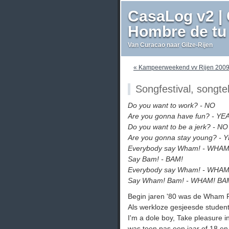
CasaLog v2 | 
Hombre de tu 
Van Curacao naar Gilze-Rijen
« Kampeerweekend vv Rijen 2009
Songfestival, songte
Do you want to work? - NO
Are you gonna have fun? - YE
Do you want to be a jerk? - NO
Are you gonna stay young? - 
Everybody say Wham! - WHAM
Say Bam! - BAM!
Everybody say Wham! - WHAM
Say Wham! Bam! - WHAM! BA
Begin jaren '80 was de Wham R
Als werkloze gesjeesde student 
I'm a dole boy, Take pleasure in
was toen pas een jaar of 18 en i