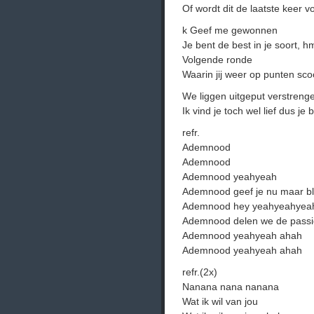
Of wordt dit de laatste keer v
k Geef me gewonnen
Je bent de best in je soort
Volgende ronde
Waarin jij weer op punten sc
We liggen uitgeput verstrenge
Ik vind je toch wel lief dus je 
refr.
Ademnood
Ademnood
Ademnood yeahyeah
Ademnood geef je nu maar bl
Ademnood hey yeahyeahyeah
Ademnood delen we de passi
Ademnood yeahyeah ahah
Ademnood yeahyeah ahah
refr.(2x)
Nanana nana nanana
Wat ik wil van jou