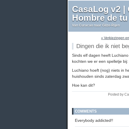
CasaLog v2 | 
Hombre de tu 
Van Curacao naar Gilze-Rijen
« Verkiezingen en
Dingen die ik niet beg
Sinds elf dagen heeft Luchiano
kochten we er een spelletje bij
Luchiano hoeft (nog) niets in 
huishouden sinds zaterdag zwa
Hoe kan dit?
Posted by Ca
COMMENTS
Everybody addicted!!