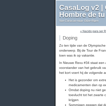
CasaLog v2 | 
Hombre de tu 
Van Curacao naar Gilze-Rijen
« Nacido para ser 
Doping
Zo ten tijde van de Olympische
onderwerp. Bij de Tour de Fran
toen was ik op vakantie.
In Nieuwe Revu #34 staat een ar
voorstander van het gebruik va
het kort voert hij de volgende
Het is gezonder om extr
medicamenten dan op ee
Omdat doping nu niet ge
toevlucht tot het zwarte 
krijgen.
Sommigen zeggen dat dopi