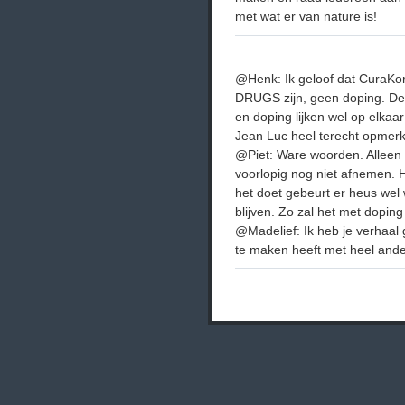
met wat er van nature is!
@Henk: Ik geloof dat CuraKor
DRUGS zijn, geen doping. De 
en doping lijken wel op elka
Jean Luc heel terecht opmerk
@Piet: Ware woorden. Alleen z
voorlopig nog niet afnemen. H
het doet gebeurt er heus wel w
blijven. Zo zal het met doping
@Madelief: Ik heb je verhaal g
te maken heeft met heel ander