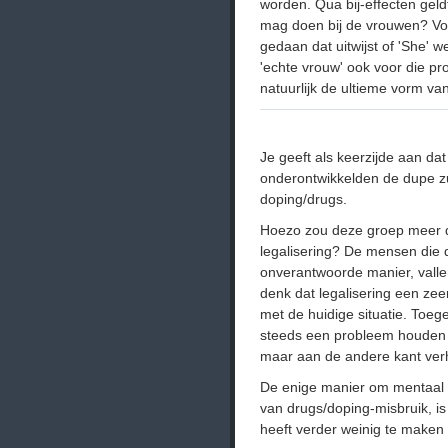
worden. Qua bij-effecten ge
mag doen bij de vrouwen? Vo
gedaan dat uitwijst of 'She' 
'echte vrouw' ook voor die p
natuurlijk de ultieme vorm van
Je geeft als keerzijde aan d
onderontwikkelden de dupe zul
doping/drugs.
Hoezo zou deze groep meer de
legalisering? De mensen die 
onverantwoorde manier, vallen
denk dat legalisering een zeer
met de huidige situatie. Toeg
steeds een probleem houden 
maar aan de andere kant verhe
De enige manier om mentaal
van drugs/doping-misbruik, is
heeft verder weinig te maken m