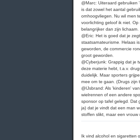
@Marc: Uiteraard gebruiken '
is dat zowel het aantal gebrui
omhoogvliegen. Nu wil men ten
voorlichting geloof ik niet. O
belangrijker dan zijn lichaam.
@Eric: Het is goed dat je zeg
staatsamateurisme. Helaas is
geworden, de commercie rond
groot geworden.
@Cyberjunk: Grappig dat je t
deze materie hebt, t.a.v. dru
duidelijk. Maar sporters grijp
mee om te gaan. (Drugs zijn 
@IJsbrand: Als 'kinderen' va
wielrennen of een andere sp
sponsor op tafel gelegd. Dat g
ja) dat je vindt dat een man 
stoffen slikt, maar een vrouw ni
Ik vind alcohol en sigaretten 