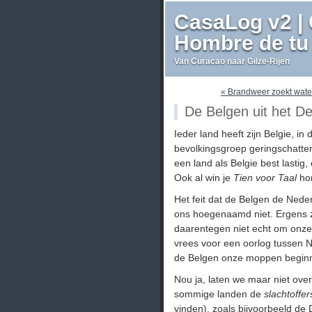
CasaLog v2 | 
Hombre de tu 
Van Curacao naar Gilze-Rijen
« Brandweer zoekt wate
De Belgen uit het D
Ieder land heeft zijn Belgie, in
bevolkingsgroep geringschatte
een land als Belgie best lastig,
Ook al win je
Tien voor Taal
hon
Het feit dat de Belgen de Nede
ons hoegenaamd niet. Ergens 
daarentegen niet echt om onze
vrees voor een oorlog tussen Ne
de Belgen onze moppen begin
Nou ja, laten we maar niet ove
sommige landen de
slachtoffer
vinden), zoals bijvoorbeeld de