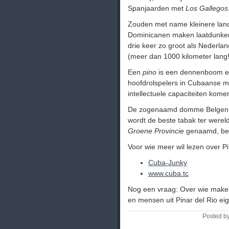
Spanjaarden met
Los Gallegos
Zouden met name kleinere lan
Dominicanen maken laatdunkend
drie keer zo groot als Nederla
(meer dan 1000 kilometer lang!) 
Een
pino
is een dennenboom 
hoofdrolspelers in Cubaanse 
intellectuele capaciteiten komen
De zogenaamd domme Belgen mak
wordt de beste tabak ter werel
Groene Provincie
genaamd, besc
Voor wie meer wil lezen over Pi
Cuba-Junky
www.cuba.tc
Nog een vraag: Over wie maken
en mensen uit Pinar del Rio ei
Posted by