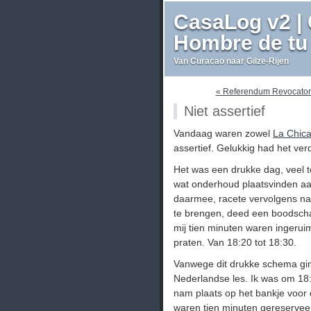
CasaLog v2 | 
Hombre de tu 
Van Curacao naar Gilze-Rijen
« Referendum Revocatori
Niet assertief
Vandaag waren zowel
La Chic
assertief. Gelukkig had het ver
Het was een drukke dag, veel t
wat onderhoud plaatsvinden aan
daarmee, racete vervolgens na
te brengen, deed een boodscha
mij tien minuten waren ingeruim
praten. Van 18:20 tot 18:30.
Vanwege dit drukke schema gin
Nederlandse les. Ik was om 18
nam plaats op het bankje voor 
waren tien minuten gereserveer