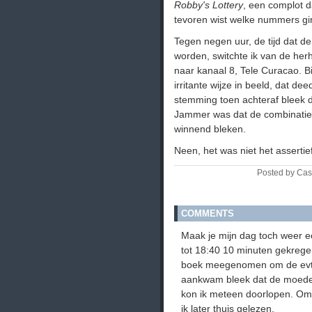
Robby's Lottery
, een complot da
tevoren wist welke nummers g
Tegen negen uur, de tijd dat 
worden, switchte ik van de her
naar kanaal 8, Tele Curacao. Bi
irritante wijze in beeld, dat d
stemming toen achteraf bleek 
Jammer was dat de combinaties
winnend bleken.
Neen, het was niet het assertief
Posted by Cas
COMMENTS
Maak je mijn dag toch weer ee
tot 18:40 10 minuten gekrege
boek meegenomen om de evt. 
aankwam bleek dat de moeder
kon ik meteen doorlopen. Om 
ik later thuis gelezen.