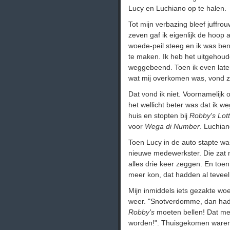
Lucy en Luchiano op te halen.
Tot mijn verbazing bleef juffr
zeven gaf ik eigenlijk de hoop
woede-peil steeg en ik was beni
te maken. Ik heb het uitgehou
weggebeend. Toen ik even late
wat mij overkomen was, vond zi
Dat vond ik niet. Voornamelijk
het wellicht beter was dat ik w
huis en stopten bij
Robby's Lot
voor
Wega di Number
. Luchian
Toen Lucy in de auto stapte was
nieuwe medewerkster. Die zat 
alles drie keer zeggen. En toen 
meer kon, dat hadden al tevee
Mijn inmiddels iets gezakte woe
weer. "Snotverdomme, dan had
Robby's
moeten bellen! Dat me
worden!". Thuisgekomen waren 