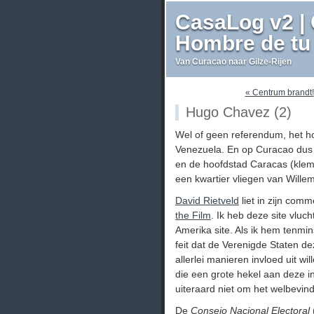
CasaLog v2 | 
Hombre de tu 
Van Curacao naar Gilze-Rijen
« Centrum brandt!
Hugo Chavez (2)
Wel of geen referendum, het h
Venezuela. En op Curacao dus 
en de hoofdstad Caracas (klem
een kwartier vliegen van Wille
David Rietveld
liet in zijn comm
the Film
. Ik heb deze site vluc
Amerika site. Als ik hem tenmin
feit dat de Verenigde Staten d
allerlei manieren invloed uit w
die een grote hekel aan deze 
uiteraard niet om het welbevi
De
Consejo Nacional Electoral