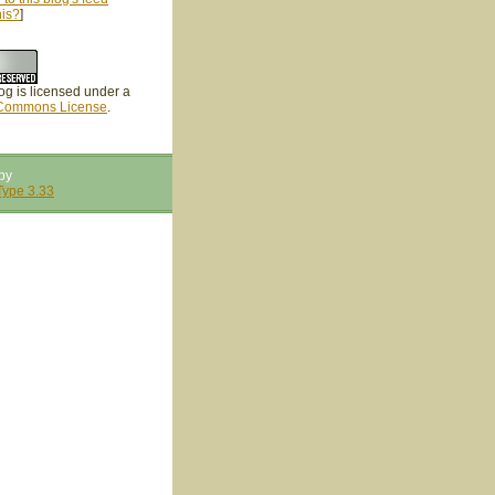
his?
]
og is licensed under a
 Commons License
.
by
Type 3.33