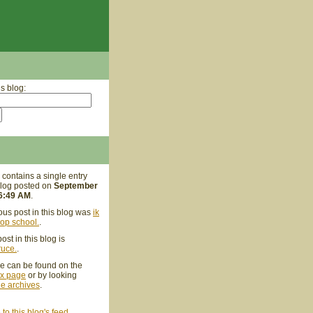
s blog:
 contains a single entry
blog posted on
September
 6:49 AM
.
ous post in this blog was
ik
op school.
.
ost in this blog is
ruce.
.
 can be found on the
ex page
or by looking
he archives
.
to this blog's feed