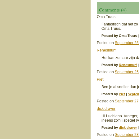
Comments (4)
Oma Truus:
Fantastisch dat het zo
Oma Truus.
Posted by Oma Truus 
Posted on
September 25
Renesmurf
:
Het kan zomaar zijn d
Posted by
Renesmurf
Posted on
September 25,
Piet
:
Ben je al sneller dan
Posted by
Piet
|
Septem
Posted on
September 27
dick drayer
:
Hi Luchiano. Vroeger,
ineens zo'n ijspegel (v
Posted by
dick drayer
Posted on
September 28