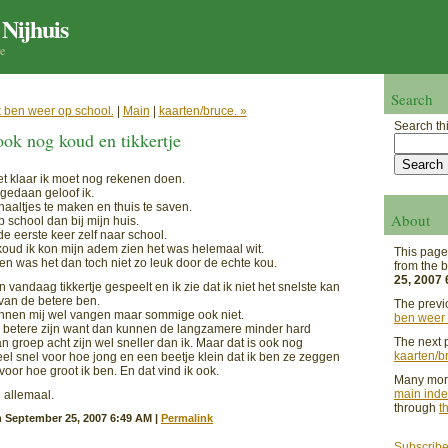
 Nijhuis
je
Search
k ben weer op school.
|
Main
|
kaarten/bruce. »
Search thi
 ook nog koud en tikkertje
et klaar ik moet nog rekenen doen.
 gedaan geloof ik.
rhaaltjes te maken en thuis te saven.
About
p school dan bij mijn huis.
e eerste keer zelf naar school.
koud ik kon mijn adem zien het was helemaal wit.
This page
en was het dan toch niet zo leuk door de echte kou.
from the 
25, 2007
vandaag tikkertje gespeelt en ik zie dat ik niet het snelste kan
van de betere ben.
The previ
nen mij wel vangen maar sommige ook niet.
ben weer 
e betere zijn want dan kunnen de langzamere minder hard
The next p
 groep acht zijn wel sneller dan ik. Maar dat is ook nog
kaarten/b
el snel voor hoe jong en een beetje klein dat ik ben ze zeggen
 voor hoe groot ik ben. En dat vind ik ook.
Many more
main ind
 allemaal.
through
t
 September 25, 2007 6:49 AM
|
Permalink
Subscribe 