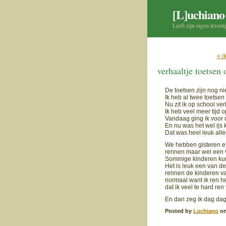
[L]uchiano
Leeft zijn eigen levent
« i
verhaaltje toetsen
De toetsen zijn nog ni
Ik heb al twee toetsen
Nu zit ik op school ve
Ik heb veel meer tijd o
Vandaag ging ik voor d
En nu was het wel ijs 
Dat was heel leuk alle
We hebben gisteren en 
rennen maar wel een 
Sommige kinderen kun
Het is leuk een van d
rennen de kinderen van
normaal want ik ren he
dat ik veel te hard ren
En dan zeg ik dag dag
Posted by
Luchiano
on