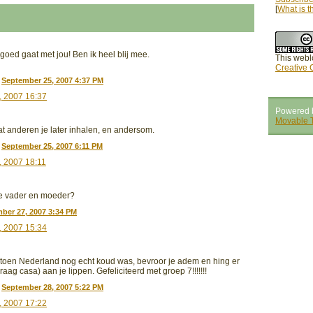
[
What is t
 goed gaat met jou! Ben ik heel blij mee.
This webl
Creative
|
September 25, 2007 4:37 PM
, 2007 16:37
Powered 
Movable 
at anderen je later inhalen, en andersom.
|
September 25, 2007 6:11 PM
 2007 18:11
 je vader en moeder?
ber 27, 2007 3:34 PM
, 2007 15:34
 toen Nederland nog echt koud was, bevroor je adem en hing er
raag casa) aan je lippen. Gefeliciteerd met groep 7!!!!!!!
|
September 28, 2007 5:22 PM
, 2007 17:22