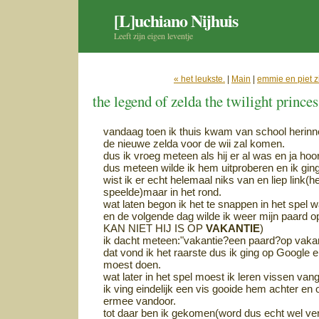
[L]uchiano Nijhuis
Leeft zijn eigen leventje
« het leukste.
|
Main
|
emmie en piet zi
the legend of zelda the twilight princes
vandaag toen ik thuis kwam van school herinn
de nieuwe zelda voor de wii zal komen.
dus ik vroeg meteen als hij er al was en ja hoor
dus meteen wilde ik hem uitproberen en ik ging 
wist ik er echt helemaal niks van en liep link(
speelde)maar in het rond.
wat laten begon ik het te snappen in het spel 
en de volgende dag wilde ik weer mijn paard 
KAN NIET HIJ IS OP
VAKANTIE
)
ik dacht meteen:"vakantie?een paard?op vakan
dat vond ik het raarste dus ik ging op Google 
moest doen.
wat later in het spel moest ik leren vissen van
ik ving eindelijk een vis gooide hem achter e
ermee vandoor.
tot daar ben ik gekomen(word dus echt wel v