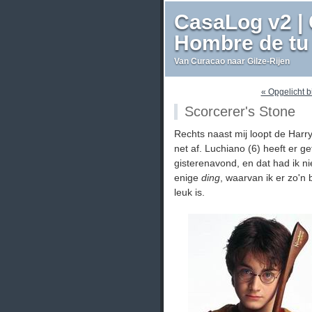
CasaLog v2 | 
Hombre de tu 
Van Curacao naar Gilze-Rijen
« Opgelicht b
Scorcerer's Stone
Rechts naast mij loopt de Harr
net af. Luchiano (6) heeft er g
gisterenavond, en dat had ik nie
enige
ding
, waarvan ik er zo'n 
leuk is.