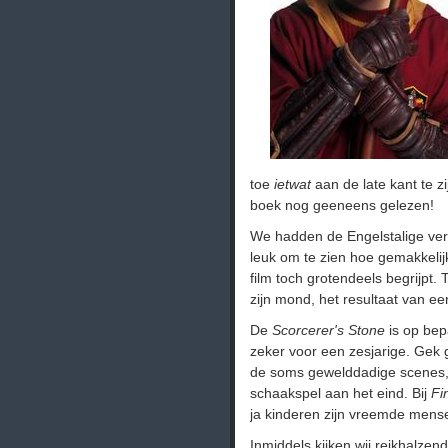
toe
ietwat
aan de late kant te z
boek nog geeneens gelezen!
We hadden de Engelstalige vers
leuk om te zien hoe gemakkeli
film toch grotendeels begrijpt.
zijn mond, het resultaat van ee
De
Scorcerer's Stone
is op be
zeker voor een zesjarige. Ge
de soms gewelddadige scenes, 
schaakspel aan het eind. Bij
Fi
ja kinderen zijn vreemde mens
Inmiddels kijken wij reikhalzen